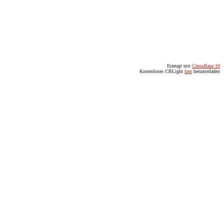
Erzeugt mit
ChessBase 10
Kostenloses CBLight
hier
herunterladen