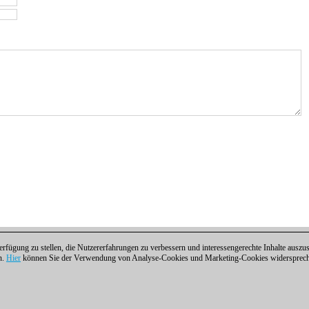
fügung zu stellen, die Nutzererfahrungen zu verbessern und interessengerechte Inhalte aus
n.
Hier
können Sie der Verwendung von Analyse-Cookies und Marketing-Cookies widersprechen
ntakt
|
Cookies Management
|
Lizenzen
|
Compliance Hotline
|
Home
 | Osterbekstraße 90a | 22083 Hamburg | Deutschland
coldest news