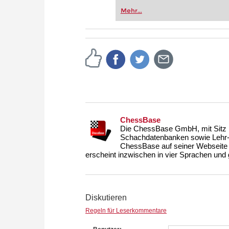
Vereinsschachs machen oder ber
Mehr...
FRITZ trainieren Sie effizienter,
zuvor.
ChessBase
Die ChessBase GmbH, mit Sitz i
Schachdatenbanken sowie Lehr- u
ChessBase auf seiner Webseite
erscheint inzwischen in vier Sprachen und g
Diskutieren
Regeln für Leserkommentare