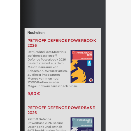
Neuheiten
PETROFF DEFENCE POWERBOOK
2026
Der Großteil des Materials,
auf dem das Petroff
Defence Powerbook 2026
basiert, stammt aus dem
Maschinenraum von
Schach.de: 357.000 Partien.
Zu dieser imposanten
Menge kommen noch
17.000 Partien aus der
Mega und vom Fernschach hinzu.
9,90 €
PETROFF DEFENCE POWERBASE
2026
Petroff Defence
Powerbase 2026 ist eine
Datenbank und enthält
6475 hochklassige Partien