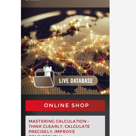
ONLINE SHOP
MASTERING CALCULATION -
THINK CLEARLY, CALCULATE
PRECISELY, IMPROVE