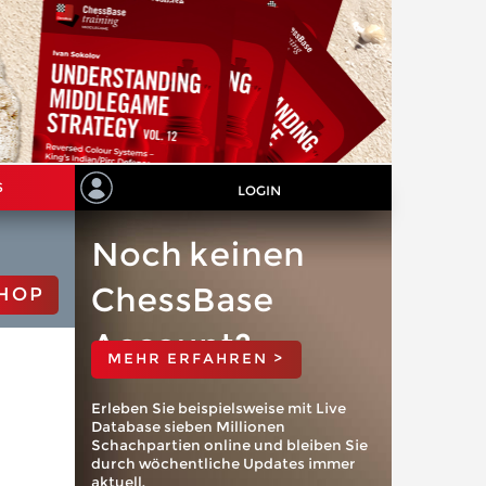
S
LOGIN
Noch keinen
ChessBase
HOP
Account?
MEHR ERFAHREN >
Erleben Sie beispielsweise mit Live
Database sieben Millionen
Schachpartien online und bleiben Sie
durch wöchentliche Updates immer
aktuell.