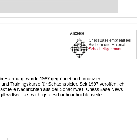
eits auf Turnierniveau spielen: Mit
 intelligenter und individueller als je
Anzeige
ChessBase empfiehlt bei
Büchern und Material
Schach Niggemann
n Hamburg, wurde 1987 gegründet und produziert
nd Trainingskurse für Schachspieler. Seit 1997 veröffentlich
 aktuelle Nachrichten aus der Schachwelt. ChessBase News
ilt weltweit als wichtigste Schachnachrichtenseite.