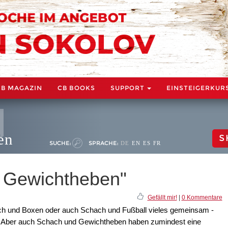
CB MAGAZIN
CB BOOKS
SUPPORT
EINSTEIGERKUR
en
S
SUCHE:
SPRACHE:
DE
EN
ES
FR
, Gewichtheben"
Gefällt mir!
|
0 Kommentare
ch und Boxen oder auch Schach und Fußball vieles gemeinsam -
. Aber auch Schach und Gewichtheben haben zumindest eine