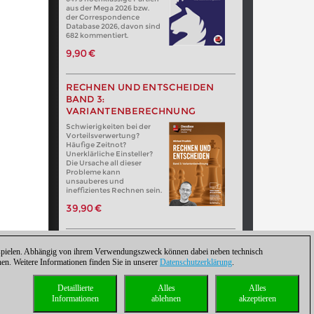
aus der Mega 2026 bzw.
der Correspondence
Database 2026, davon sind
682 kommentiert.
9,90 €
RECHNEN UND ENTSCHEIDEN
BAND 3:
VARIANTENBERECHNUNG
Schwierigkeiten bei der
Vorteilsverwertung?
Häufige Zeitnot?
Unerklärliche Einsteller?
Die Ursache all dieser
Probleme kann
unsauberes und
ineffizientes Rechnen sein.
39,90 €
zuspielen. Abhängig von ihrem Verwendungszweck können dabei neben technisch
. Weitere Informationen finden Sie in unserer
Datenschutzerklärung
.
Detaillierte
Alles
Alles
Informationen
ablehnen
akzeptieren