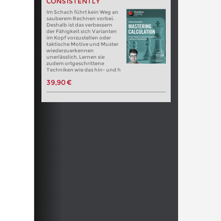
CONSISTENTLY
Im Schach führt kein Weg an
sauberem Rechnen vorbei.
Deshalb ist das verbessern
der Fähigkeit sich Varianten
im Kopf vorzustellen oder
taktische Motive und Muster
wiederzuerkennen
unerlässlich. Lernen sie
zudem ortgeschrittene
Techniken wie das hin- und h
39,90 €