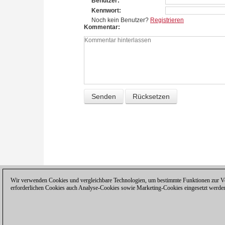
Benutzer
Kennwort
Noch kein Benutzer?
Registrieren
Kommentar
Wir verwenden Cookies und vergleichbare Technologien, um bestimmte Funktionen zur Ver
erforderlichen Cookies auch Analyse-Cookies sowie Marketing-Cookies eingesetzt werde
Datenschutzhinweis
|
Impressum
|
Ko
© 2017 ChessBase GmbH