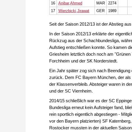
16
Anibar,Ahmed
MAR
2274
17
Wierzbicki,Jirawat
GER
1989
Seit der Saison 2012/13 ist der Abstieg au
In der Saison 2012/13 erklärte der eigentli
Rückzug aus der Schachbundesliga, währen
Aufstieg entschließen konnte. So kamen di
Griesheim letztlich doch noch am "Grünen 
Forchheim und der SK Norderstedt.
Ein Jahr später zog sich nach Beendigung d
zurück. Dem FC Bayern München, der als 1
der Klassenverbleib. Absteiger waren in d
und der SC Viernheim.
2014/15 schließlich war es der SC Eppingen,
Bundesliga erneut kein Aufsteiger fand, b
rein sportlich eigentlich abgestiegen - Mit
vor den Bayern platzierten) SF Katernberg, 
Rostocker mussten in der aktuellen Saison 