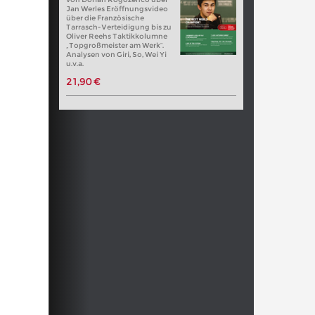
Jan Werles Eröffnungsvideo
über die Französische
Tarrasch-Verteidigung bis zu
Oliver Reehs Taktikkolumne
„Topgroßmeister am Werk“.
Analysen von Giri, So, Wei Yi
u.v.a.
21,90 €