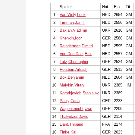
Spieler
Nat
Elo
Tit
1
Van Wely,Loek
NED
2654
GM
2
Timman,Jan H
NED
2556
GM
3
Baklan,Vladimir
UKR
2616
GM
4
Khenkin,Igor
GER
2586
GM
5
Reinderman,Dimitri
NED
2595
GM
6
Van Den Doel,Erik
NED
2557
GM
7
Lutz,Christopher
GER
2524
GM
8
Rotstein,Arkadij
GER
2513
GM
9
Bok,Benjamin
NED
2604
GM
10
Malykin,Vitaly
UKR
2385
IM
11
Korotkjevich,Stanislav
UKR
2389
12
Pauly,Carlo
GER
2233
13
Wagenknecht,Uwe
GER
2200
14
Thalwitzer,David
GER
2114
15
Liard,Thibaud
FRA
2174
16
Finke,Kai
GER
2023