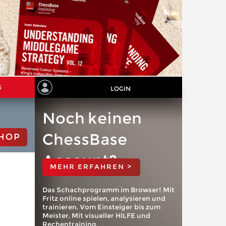
S
LOGIN
Noch keinen
ChessBase
HOP
Account?
MEHR ERFAHREN >
Das Schachprogramm im Browser! Mit
Fritz online spielen, analysieren und
trainieren. Vom Einsteiger bis zum
Meister. Mit visueller HILFE und
Rechentraining.