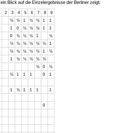
in Blick auf die Einzelergebnisse der Berliner zeigt:
1
2
3
4
5
6
7
8
9
½
½
½
1
½
½
1
1
½
1
0
½
½
½
1
1
0
½
½
½
1
½
½
½
½
½
½
½
1
½
½
½
½
½
½
1
½
½
1
½
½
½
½
½
½
½
0
½
½
1
1
1
0
1
½
1
½
1
1
1
1
0