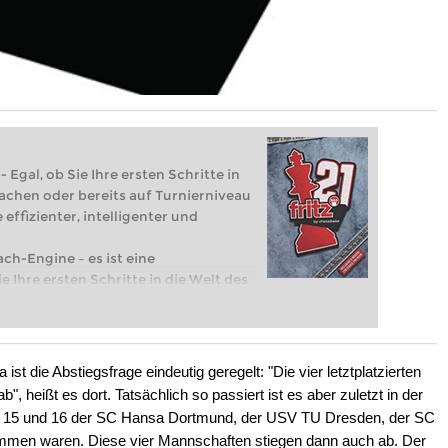
 Egal, ob Sie Ihre ersten Schritte in
achen oder bereits auf Turnierniveau
 effizienter, intelligenter und
ach-Engine – es ist eine
e Ihre ersten Schritte in die Welt des
eits auf Turnierniveau spielen: Mit
 intelligenter und individueller als je
st die Abstiegsfrage eindeutig geregelt: "Die vier letztplatzierten
", heißt es dort. Tatsächlich so passiert ist es aber zuletzt in der
14, 15 und 16 der SC Hansa Dortmund, der USV TU Dresden, der SC
men waren. Diese vier Mannschaften stiegen dann auch ab. Der