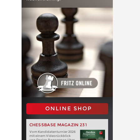
ONLINE SHOP
CHESSBASE MAGAZIN 231
Vom Kandidatenturnier 2026
mit einem Videorückblick
von Dorian Rogozenco über