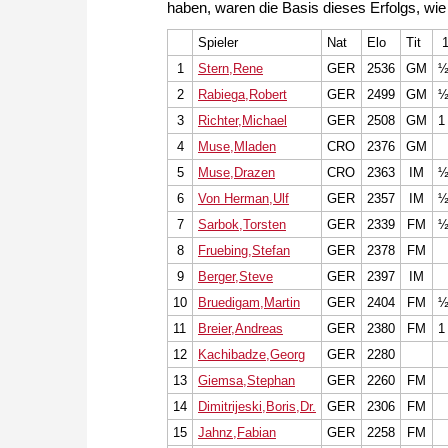
haben, waren die Basis dieses Erfolgs, wie e
Spieler
Nat
Elo
Tit
1
Stern,Rene
GER
2536
GM
2
Rabiega,Robert
GER
2499
GM
3
Richter,Michael
GER
2508
GM
1
4
Muse,Mladen
CRO
2376
GM
5
Muse,Drazen
CRO
2363
IM
6
Von Herman,Ulf
GER
2357
IM
7
Sarbok,Torsten
GER
2339
FM
8
Fruebing,Stefan
GER
2378
FM
9
Berger,Steve
GER
2397
IM
10
Bruedigam,Martin
GER
2404
FM
11
Breier,Andreas
GER
2380
FM
1
12
Kachibadze,Georg
GER
2280
13
Giemsa,Stephan
GER
2260
FM
14
Dimitrijeski,Boris,Dr.
GER
2306
FM
15
Jahnz,Fabian
GER
2258
FM