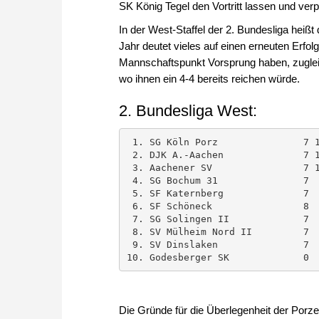
SK König Tegel den Vortritt lassen und ver
In der West-Staffel der 2. Bundesliga heiß
Jahr deutet vieles auf einen erneuten Erfol
Mannschaftspunkt Vorsprung haben, zuglei
wo ihnen ein 4-4 bereits reichen würde.
2. Bundesliga West:
 1. SG Köln Porz               7 13  38 

 2. DJK A.-Aachen              7 12  33½ 

 3. Aachener SV                7 10  30 

 4. SG Bochum 31               7  8  29 

 5. SF Katernberg              7  6  28 

 6. SF Schöneck                8  5  27 

 7. SG Solingen II             7  5  25½ 

 8. SV Mülheim Nord II         7  3  24½ 

 9. SV Dinslaken               7  2  20½ 

Die Gründe für die Überlegenheit der Porzer 