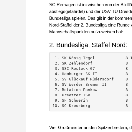
SC Remagen ist inzwischen von der Bildf
abstiegsgefährdet) und der USV TU Dresden 
Bundesliga spielen. Das gilt in der kommen
Nord-Staffel der 2. Bundesliga eine Runde 
Mannschaftspunkten aufzuweisen hat:
2. Bundesliga, Staffel Nord:
 1. SK König Tegel             8 14  40 

 2. SK Zehlendorf              8  9  36½ 

 3. SSC Rostock 07             8  9  35 

 4. Hamburger SK II            8  9  33½ 

 5. SV Glückauf Rüdersdorf     8  8  35 

 6. SV Werder Bremen II        8  8  31½ 

 7. Rotation Pankow            8  7  29 

 8. Preetzer TSV               8  7  26 

 9. SF Schwerin                8  6  28½ 

Vier Großmeister an den Spitzenbrettern, 