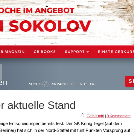
CB MAGAZIN
CB BOOKS
SUPPORT
EINSTEIGERKUR
en
S
SUCHE:
SPRACHE:
DE
EN
ES
FR
r aktuelle Stand
Gefällt mir!
|
0 Kommentare
inige Entscheidungen bereits fest. Der SK König Tegel (auf dem
rliner) hat sich in der Nord-Staffel mit fünf Punkten Vorsprung auf