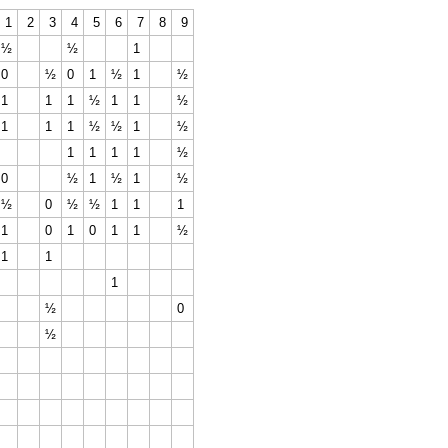
1
2
3
4
5
6
7
8
9
½
½
1
0
½
0
1
½
1
½
1
1
1
½
1
1
½
1
1
1
½
½
1
½
1
1
1
1
½
0
½
1
½
1
½
½
0
½
½
1
1
1
1
0
1
0
1
1
½
1
1
1
½
0
½