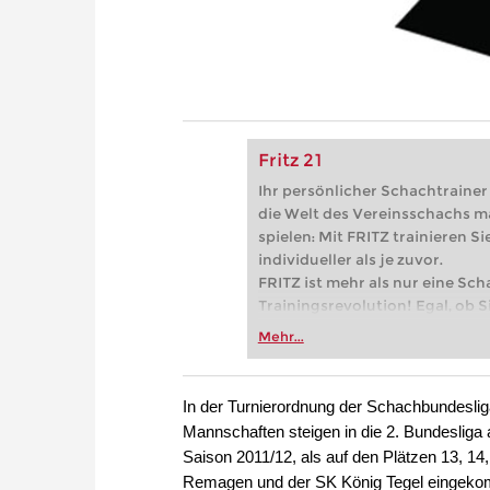
Fritz 21
Ihr persönlicher Schachtrainer -
die Welt des Vereinsschachs m
spielen: Mit FRITZ trainieren Sie
individueller als je zuvor.
FRITZ ist mehr als nur eine Sch
Trainingsrevolution! Egal, ob Si
Vereinsschachs machen oder ber
Mehr...
FRITZ trainieren Sie effizienter,
zuvor.
In der Turnierordnung der Schachbundesliga i
Mannschaften steigen in die 2. Bundesliga ab
Saison 2011/12, als auf den Plätzen 13, 
Remagen und der SK König Tegel eingekom