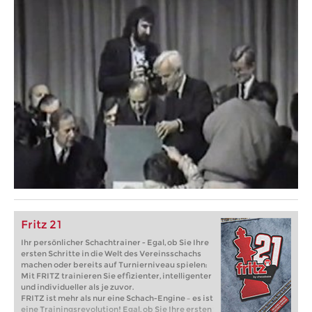
Fritz 21
Ihr persönlicher Schachtrainer - Egal, ob Sie Ihre
ersten Schritte in die Welt des Vereinsschachs
machen oder bereits auf Turnierniveau spielen:
Mit FRITZ trainieren Sie effizienter, intelligenter
und individueller als je zuvor.
FRITZ ist mehr als nur eine Schach-Engine – es ist
eine Trainingsrevolution! Egal, ob Sie Ihre ersten