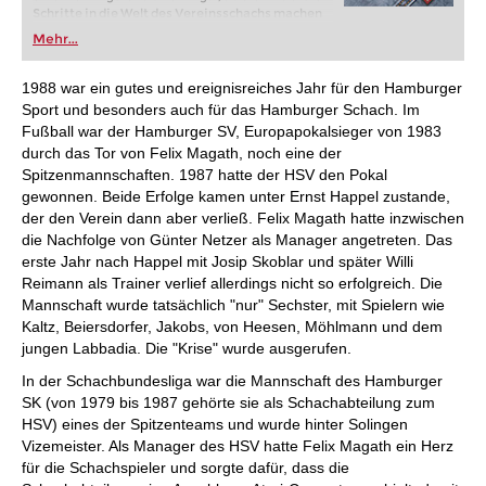
Schritte in die Welt des Vereinsschachs machen
oder bereits auf Turnierniveau spielen: Mit
Mehr...
FRITZ trainieren Sie effizienter, intelligenter und
individueller als je zuvor.
1988 war ein gutes und ereignisreiches Jahr für den Hamburger
Sport und besonders auch für das Hamburger Schach. Im
Fußball war der Hamburger SV, Europapokalsieger von 1983
durch das Tor von Felix Magath, noch eine der
Spitzenmannschaften. 1987 hatte der HSV den Pokal
gewonnen. Beide Erfolge kamen unter Ernst Happel zustande,
der den Verein dann aber verließ. Felix Magath hatte inzwischen
die Nachfolge von Günter Netzer als Manager angetreten. Das
erste Jahr nach Happel mit Josip Skoblar und später Willi
Reimann als Trainer verlief allerdings nicht so erfolgreich. Die
Mannschaft wurde tatsächlich "nur" Sechster, mit Spielern wie
Kaltz, Beiersdorfer, Jakobs, von Heesen, Möhlmann und dem
jungen Labbadia. Die "Krise" wurde ausgerufen.
In der Schachbundesliga war die Mannschaft des Hamburger
SK (von 1979 bis 1987 gehörte sie als Schachabteilung zum
HSV) eines der Spitzenteams und wurde hinter Solingen
Vizemeister. Als Manager des HSV hatte Felix Magath ein Herz
für die Schachspieler und sorgte dafür, dass die