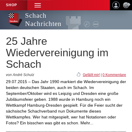
SHOP
TOGGLE
NAVIGATION
Schach
Nachrichten
25 Jahre
Wiedervereinigung im
Schach
von André Schulz
Gefällt mir!
|
0 Kommentare
29.07.2015 – Das Jahr 1990 markiert die Wiedervereinigung der
beiden deutschen Staaten, auch im Schach. Im
September/Oktober wird es Leipzig und Dresden eine große
Jubiläumsfeier geben. 1988 wurde in Hamburg noch ein
Wettkampf Hamburg-Dresden gespielt. Für die Feier sucht der
sächsische Schachverband nun Dokumente dieses
Wettkampfes. Wer hat mitgespielt, wer hat Notationen oder
Fotos? Ein bisschen was gibt es schon. Mehr...