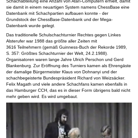
Schachabteilung eine Anzahl von Atari-Computern erhielt, damit
sie damit in einem neuartigen System namens ChessBase eine
Datenbank mit Schachpartien aufbauen konnte - der
Grundstock der ChessBase-Datenbank und der Mega-
Datenbank wurde gelegt.
Das traditionelle Schulschachturnier Rechtes gegen Linkes
Alsterufer war 1988 das größte aller Zeiten mit
3616 Teilnehmern (gemäß Guinness-Buch der Rekorde 1989,
S. 357: Größtes Schachturnier der Welt, 24.2.1988).
Organisatoren waren lange Jahre Ulrich Perschon und Gerd
Blankenburg. Zur Eröffnung des Turniers kamen als Ehrengäste
der damalige Bürgermeister Klaus von Dohnanyi und der
schachbegeisterte Bundespräsident Richard von Weizsäcker.
Felix Magath und viele andere Schachfans kamen ebenfalls in
das Hamburger CCH, das es in dieser Form übrigens bald nicht
mehr geben wird. Es wird umgebaut.