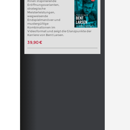
Ihnen inspirierende
Eröffnungsvarianten,
strategische
Meisterleistungen,
wegweisende
Endspielmanöver und
mustergültige
Kombinationen im
Videoformat und zeigt die Glanzpunkte der
Karriere von Bent Larsen.
39,90 €