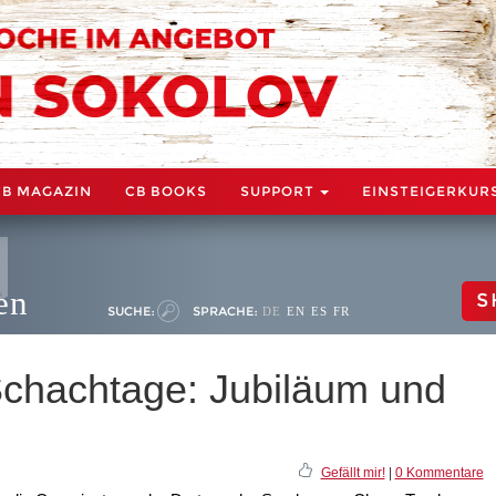
CB MAGAZIN
CB BOOKS
SUPPORT
EINSTEIGERKUR
en
S
SUCHE:
SPRACHE:
DE
EN
ES
FR
chachtage: Jubiläum und
Gefällt mir!
|
0 Kommentare