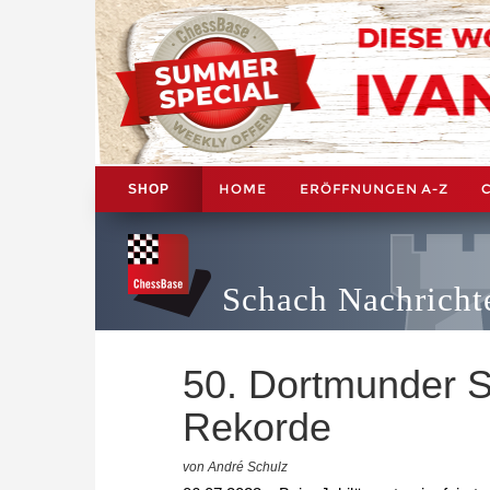
HOME
ERÖFFNUNGEN A-Z
SHOP
Schach Nachricht
50. Dortmunder S
Rekorde
von André Schulz