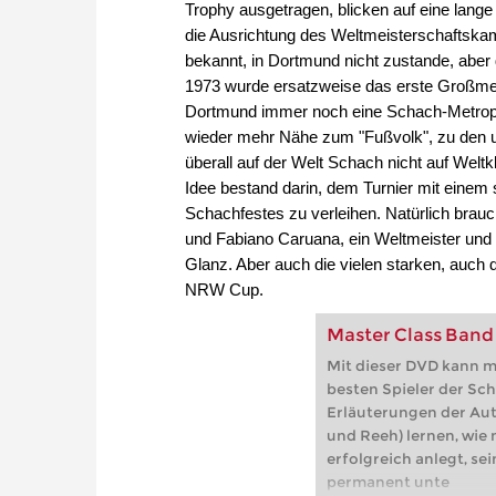
Trophy ausgetragen, blicken auf eine lange
die Ausrichtung des Weltmeisterschaftsk
bekannt, in Dortmund nicht zustande, aber
1973 wurde ersatzweise das erste Großmeist
Dortmund immer noch eine Schach-Metropo
wieder mehr Nähe zum "Fußvolk", zu den u
überall auf der Welt Schach nicht auf Welt
Idee bestand darin, dem Turnier mit einem
Schachfestes zu verleihen. Natürlich brau
und Fabiano Caruana, ein Weltmeister und 
Glanz. Aber auch die vielen starken, auch
NRW Cup.
Master Class Band 
Mit dieser DVD kann m
besten Spieler der Sc
Erläuterungen der Auto
und Reeh) lernen, wie 
erfolgreich anlegt, se
permanent unte