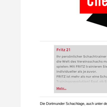
Fritz 21
Ihr persönlicher Schachtrainer -
die Welt des Vereinsschachs m
spielen: Mit FRITZ trainieren Sie
individueller als je zuvor.
FRITZ ist mehr als nur eine Sch
Trainingsrevolution! Egal, ob Si
Vereinsschachs machen oder ber
Mehr...
FRITZ trainieren Sie effizienter,
zuvor.
Die Dortmunder Schachtage, auch unter d