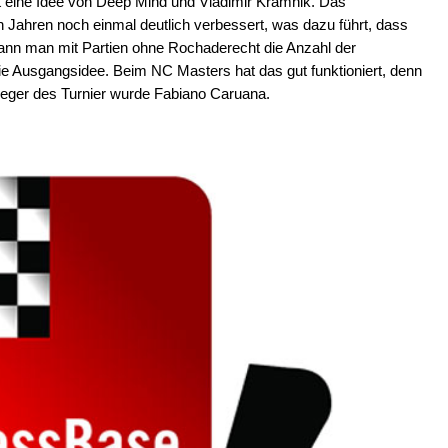
t eine Idee von Deep Mind und Vladimir Kramnik. Das
n Jahren noch einmal deutlich verbessert, was dazu führt, dass
 Kann man mit Partien ohne Rochaderecht die Anzahl der
ie Ausgangsidee. Beim NC Masters hat das gut funktioniert, denn
ieger des Turnier wurde Fabiano Caruana.