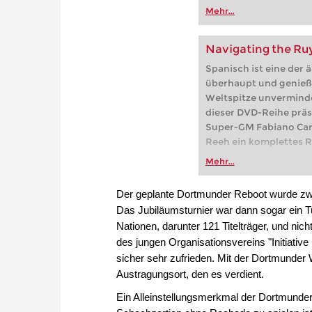
Mehr...
Navigating the Ruy
Spanisch ist eine der 
überhaupt und genießt
Weltspitze unverminde
dieser DVD-Reihe präs
Super-GM Fabiano Car
Reeh ein komplettes R
Mehr...
Der geplante Dortmunder Reboot wurde zwar
Das Jubiläumsturnier war dann sogar ein T
Nationen, darunter 121 Titelträger, und ni
des jungen Organisationsvereins "Initiativ
sicher sehr zufrieden. Mit der Dortmunder 
Austragungsort, den es verdient.
Ein Alleinstellungsmerkmal der Dortmunder