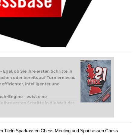
 Egal, ob Sie Ihre ersten Schritte in
achen oder bereits auf Turnierniveau
 effizienter, intelligenter und
ach-Engine – es ist eine
e Ihre ersten Schritte in die Welt des
eits auf Turnierniveau spielen: Mit
 intelligenter und individueller als je
en Titeln Sparkassen Chess Meeting und Sparkassen Chess