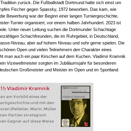
 Tradition zurück. Die Fußballstadt Dortmund hatte sich einst um
ampfes Fischer gegen Spassky, 1972 beworben. Das kam, wie
 die Bewerbung war der Beginn einer langen Turniergeschichte.
er-Turnier organisiert, vor einem halben Jahrhundert. 2023 ist
le. Unter neuer Leitung suchen die Dortmunder Schachtage
nzähligen Schachfreunden, die im Ruhrgebiet, in Deutschland,
klasse-Niveau, aber auf hohem Niveau und sehr gerne spielen. Die
 schönen Open und vielen Teilnehmern den Charakter eines
cht man auch ein paar Kirschen auf dem Kuchen. Vladimir Kramnik
ein Vizeweltmeister sorgten im Jubiläumsjahr für besonderen
 deutschen Großmeister und Meister im Open und im Sportland
11: Vladimir Kramnik
an am Vorbild eines der
hachgeschichte und mit den
ren (Pelletier, Marin, Müller
man Partien strategisch
inen Gegner auf diese Weise