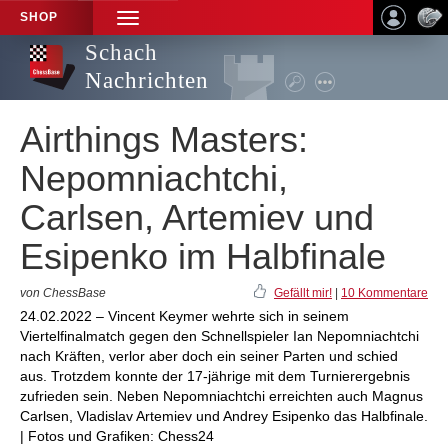
SHOP
TOGGLE
NAVIGATION
Schach
Nachrichten
Airthings Masters:
Nepomniachtchi,
Carlsen, Artemiev und
Esipenko im Halbfinale
von ChessBase
Gefällt mir!
|
10 Kommentare
24.02.2022 – Vincent Keymer wehrte sich in seinem
Viertelfinalmatch gegen den Schnellspieler Ian Nepomniachtchi
nach Kräften, verlor aber doch ein seiner Parten und schied
aus. Trotzdem konnte der 17-jährige mit dem Turnierergebnis
zufrieden sein. Neben Nepomniachtchi erreichten auch Magnus
Carlsen, Vladislav Artemiev und Andrey Esipenko das Halbfinale.
| Fotos und Grafiken: Chess24