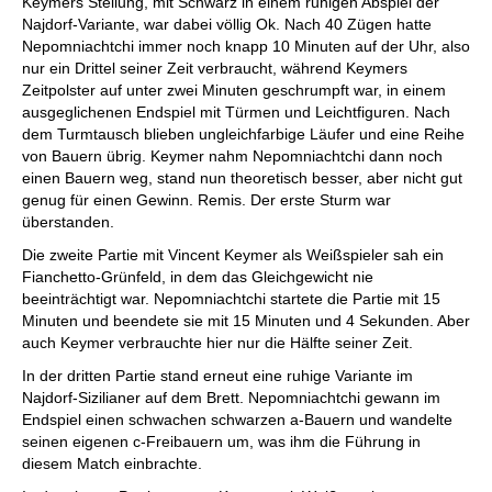
Keymers Stellung, mit Schwarz in einem ruhigen Abspiel der
Najdorf-Variante, war dabei völlig Ok. Nach 40 Zügen hatte
Nepomniachtchi immer noch knapp 10 Minuten auf der Uhr, also
nur ein Drittel seiner Zeit verbraucht, während Keymers
Zeitpolster auf unter zwei Minuten geschrumpft war, in einem
ausgeglichenen Endspiel mit Türmen und Leichtfiguren. Nach
dem Turmtausch blieben ungleichfarbige Läufer und eine Reihe
von Bauern übrig. Keymer nahm Nepomniachtchi dann noch
einen Bauern weg, stand nun theoretisch besser, aber nicht gut
genug für einen Gewinn. Remis. Der erste Sturm war
überstanden.
Die zweite Partie mit Vincent Keymer als Weißspieler sah ein
Fianchetto-Grünfeld, in dem das Gleichgewicht nie
beeinträchtigt war. Nepomniachtchi startete die Partie mit 15
Minuten und beendete sie mit 15 Minuten und 4 Sekunden. Aber
auch Keymer verbrauchte hier nur die Hälfte seiner Zeit.
In der dritten Partie stand erneut eine ruhige Variante im
Najdorf-Sizilianer auf dem Brett. Nepomniachtchi gewann im
Endspiel einen schwachen schwarzen a-Bauern und wandelte
seinen eigenen c-Freibauern um, was ihm die Führung in
diesem Match einbrachte.