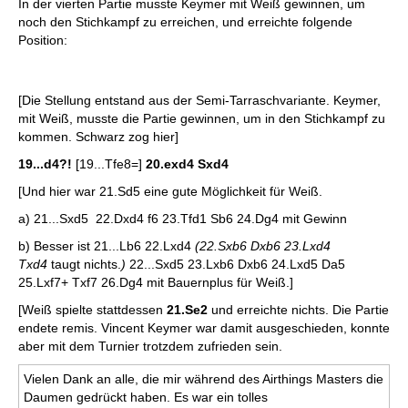
In der vierten Partie musste Keymer mit Weiß gewinnen, um
noch den Stichkampf zu erreichen, und erreichte folgende
Position:
[Die Stellung entstand aus der Semi-Tarraschvariante. Keymer,
mit Weiß, musste die Partie gewinnen, um in den Stichkampf zu
kommen. Schwarz zog hier]
19...d4?!
[19...Tfe8=]
20.exd4 Sxd4
[Und hier war 21.Sd5 eine gute Möglichkeit für Weiß.
a) 21...Sxd5 22.Dxd4 f6 23.Tfd1 Sb6 24.Dg4 mit Gewinn
b) Besser ist 21...Lb6 22.Lxd4
(22.Sxb6 Dxb6 23.Lxd4
Txd4
taugt nichts.
)
22...Sxd5 23.Lxb6 Dxb6 24.Lxd5 Da5
25.Lxf7+ Txf7 26.Dg4 mit Bauernplus für Weiß.]
[Weiß spielte stattdessen
21.Se2
und erreichte nichts. Die Partie
endete remis. Vincent Keymer war damit ausgeschieden, konnte
aber mit dem Turnier trotzdem zufrieden sein.
Vielen Dank an alle, die mir während des Airthings Masters die
Daumen gedrückt haben. Es war ein tolles