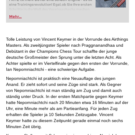
eine Trainingsrevolution! Egal, ob Sie Ihre ersten
Schritte in die Welt des Vereinsschachs machen
oder bereits auf Turnierniveau spielen: Mit
Mehr...
FRITZ trainieren Sie effizienter, intelligenter und
individueller als je zuvor.
Tolle Leistung von Vincent Keymer in der Vorrunde des Airthings
Masters. Als zweitjüngster Spieler nach Praggnanandhaa und
Debütant in der Champions Chess Tour schaffte der junge
deutsche Großmeister den Sprung unter die letzten Acht. Als
Achter spielte er im Viertelfinale gegen den ersten der Vorrunde,
Ian Nepomniachtchi - eine schwierige Aufgabe.
Nepomniachtchi ist praktisch eine Neuauflage des jungen
Anand. Er zieht sofort und seine Züge sind stark. Als Gegner
von Nepomniachtchi ist man ständig am Zug und damit auch
ständig unter Druck. In der ersten Matchpartie gegen Keymer
hatte Nepomniachtchi nach 20 Minuten etwa 16 Minuten auf der
Uhr, eine Minute mehr als am Partieanfang. Für jeden Zug
erhalten die Spieler ja 10 Sekunden Zeitzugabe. Vincent
Keymer hatte zu diesem Zeitpunkt gerade einmal noch sechs
Minuten Zeit übrig.