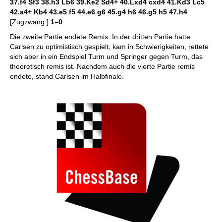
37.f4 Sf3 38.h3 Lb6 39.Ke2 Sd4+ 40.Lxd4 cxd4 41.Kd3 Lc5
42.a4+ Kb4 43.e5 f5 44.e6 g6 45.g4 h6 46.g5 h5 47.h4
[Zugzwang.]
1–0
Die zweite Partie endete Remis. In der dritten Partie hatte
Carlsen zu optimistisch gespielt, kam in Schwierigkeiten, rettete
sich aber in ein Endspiel Turm und Springer gegen Turm, das
theoretisch remis ist. Nachdem auch die vierte Partie remis
endete, stand Carlsen im Halbfinale.