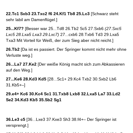
22.Tc1 Sxb3 23.Txc2 f6 24.Kf1 Tb8 25.Lc3
[Schwarz steht
sehr labil am Damenflügel.]
25...Kf7?
[Besser war 25...Td8 26.Tb2 Sc5 27.Sxb6
(27.Sxc5
Lxc5 28.Lxa5 Lxa3 29.Lxc7)
27...cxb6 28.Txb6 Td3 29.Lxa5
Txa3 Mit Vorteil für Weiß, der zum Sieg aber nicht reicht.]
26.Tb2
[Da ist es passiert. Der Springer kommt nicht mehr ohne
Verluste weg.]
26...La7 27.Ke2
[Der weiße König macht sich zum Abkassieren
auf den Weg.]
27...Ke6 28.Kd3 Kd5
[28...Sc1+ 29.Kc4 Txb2 30.Sxb2 Lb6
31.Kb5+–]
29.e4+ Kc6 30.Kc4 Sc1 31.Txb8 Lxb8 32.Lxa5 La7 33.Ld2
Se2 34.Kd3 Kb5 35.Sb2 Sg1
36.Le3 c5
[36...Lxe3 37.Kxe3 Sh3 38.f4+– Der Springer ist
versprengt.]