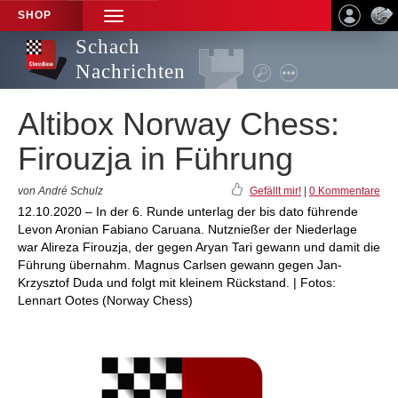
SHOP
TOGGLE
NAVIGATION
Schach
Nachrichten
Altibox Norway Chess:
Firouzja in Führung
von André Schulz
Gefällt mir!
|
0 Kommentare
12.10.2020 – In der 6. Runde unterlag der bis dato führende
Levon Aronian Fabiano Caruana. Nutznießer der Niederlage
war Alireza Firouzja, der gegen Aryan Tari gewann und damit die
Führung übernahm. Magnus Carlsen gewann gegen Jan-
Krzysztof Duda und folgt mit kleinem Rückstand. | Fotos:
Lennart Ootes (Norway Chess)