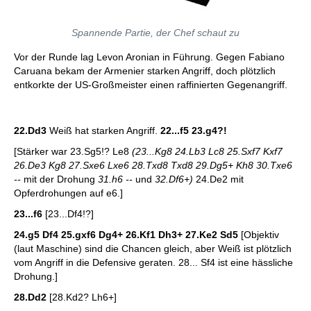
Spannende Partie, der Chef schaut zu
Vor der Runde lag Levon Aronian in Führung. Gegen Fabiano
Caruana bekam der Armenier starken Angriff, doch plötzlich
entkorkte der US-Großmeister einen raffinierten Gegenangriff.
22.Dd3
Weiß hat starken Angriff.
22...f5 23.g4?!
[Stärker war 23.Sg5!? Le8
(23...Kg8 24.Lb3 Lc8 25.Sxf7 Kxf7
26.De3 Kg8 27.Sxe6 Lxe6 28.Txd8 Txd8 29.Dg5+ Kh8 30.Txe6
--
mit der Drohung
31.h6 --
und
32.Df6+)
24.De2 mit
Opferdrohungen auf e6.]
23...f6
[23...Df4!?]
24.g5 Df4 25.gxf6 Dg4+ 26.Kf1 Dh3+ 27.Ke2 Sd5
[Objektiv
(laut Maschine) sind die Chancen gleich, aber Weiß ist plötzlich
vom Angriff in die Defensive geraten. 28... Sf4 ist eine hässliche
Drohung.]
28.Dd2
[28.Kd2? Lh6+]