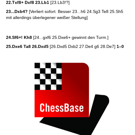
22.Txf8+ Dxf8 23.Lb1
[23.Lb3!?]
23...Dxb4?
[Verliert sofort. Besser 23...h6 24.Sg3 Te8 25.Sh5
mit allerdings überlegener weißer Stellung]
24.Sf6+! Kh8
[24...gxf6 25.Dxe6+ gewinnt den Turm.]
25.Dxe6 Ta8 26.Dxd5
[26.Dxd5 Dxb2 27.De4 g6 28.De7]
1–0