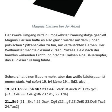
Magnus Carlsen bei der Arbeit
Der zweite Umgang wird in umgekehrter Paarungsfolge gespielt.
Magnus Carlsen hatte es also gleich wieder mit dem jungen
polnischen Spitzenspieler zu tun, mit vertauschten Farben. Der
Weltmeister machte diesmal kurzen Prozess. Bald nach der
harmlos wirkenden Eröffnung brachte Carlsen eine Bauernopfer,
das zu dieser Stellung führte.
Schwarz hat einen Bauern mehr, aber das weiße Läuferpaar ist
enorm stark. Auf sofort 19. b4 käme 19... Sd3, also...
19.Td1 Tc8 20.b4 Sb7 21.Se4
[Stark ist auch 21.Lxf6 gxf6
(21...Txf6 22.Txf6 gxf6 23.Sh5)
22.Td4]
21...Sd5
[21...Sxe4 22.Dxe4 Dg6
(22...g6 23.De5)
23.De5 Txc2
24.Txc2]