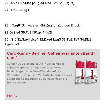
26...Dxd7 27.Sh2
[27.gxf4 Dh3+ 28.Sh2 Dg2#]
27...Dh3 28.Tg1
28... Tag8
[Schwarz erhöht Zug für Zug den Druck.]
29.De2 e4 30.Tc3
[30.gxf4 Tg2]
30...Sf5 31.Sxe4 dxe4 32.Dxe4 Lxg3 33.Tg2 Te7 34.Db1
Tge8
0–1
Caro-Kann - Berliner Geheimvarianten Band 1
und 2
Auf den DVDs legt Baldauf ein vollständiges
Schwarzrepertoire gegen den Zug 1.e4 vor.
Baldauf legz besonderen Wert darauf, die
Varianten nicht nur auf Vereinfachung und Remis
auszulegen, sondern eine Gewinnwaffe an die
Hand zu geben.
Mehr...