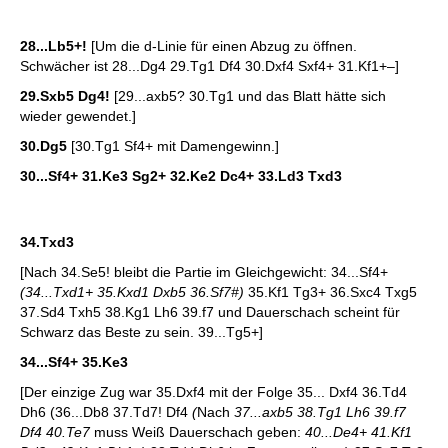
28...Lb5+!
[Um die d-Linie für einen Abzug zu öffnen.
Schwächer ist 28...Dg4 29.Tg1 Df4 30.Dxf4 Sxf4+ 31.Kf1+–]
29.Sxb5 Dg4!
[29...axb5? 30.Tg1 und das Blatt hätte sich
wieder gewendet.]
30.Dg5
[30.Tg1 Sf4+ mit Damengewinn.]
30...Sf4+ 31.Ke3 Sg2+ 32.Ke2 Dc4+ 33.Ld3 Txd3
34.Txd3
[Nach 34.Se5! bleibt die Partie im Gleichgewicht: 34...Sf4+
(34...Txd1+ 35.Kxd1 Dxb5 36.Sf7#)
35.Kf1 Tg3+ 36.Sxc4 Txg5
37.Sd4 Txh5 38.Kg1 Lh6 39.f7 und Dauerschach scheint für
Schwarz das Beste zu sein. 39...Tg5+]
34...Sf4+ 35.Ke3
[Der einzige Zug war 35.Dxf4 mit der Folge 35... Dxf4 36.Td4
Dh6 (36...Db8 37.Td7! Df4
(
Nach
37...axb5 38.Tg1 Lh6 39.f7
Df4 40.Te7
muss Weiß Dauerschach geben:
40...De4+ 41.Kf1