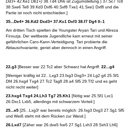
Dd3+ 42.Ke1 Db1+)
38.Td4 Dh6 ist Zugumstellung.) 37.Sc7 Tc8
38.Sxe6 Te8 39.Kd3 Dxf6 40.Sxf8 Txe1 41.Sxe1 Dxf8 und die
Partie ist noch nicht entschieden.]
35...De4+ 36.Kd2 Dxd3+ 37.Kc1 Dxf3 38.f7 Dg4
0–1
Am dritten Tisch spielten die Youngster Aryan Tari und Alireza
Firouzja. Der weltbeste Jugendliche kam erneut mit seiner
gefährlichen Caro-Kann-Verteidigung. Tari probierte die
Abtauschvariante, geriet aber dennoch in einen Angriff.
22.g3
[Besser war 22.Tc2 aber Schwarz hat Angriff.
22...g4
[Weniger kräftig ist 22...Lxg3 23.fxg3 Dxg3+ 24.Lg2 g4 25.Sf1
Df4 26.hxg4 Txg4 27.Tc2 Tag8 28.a4 Sf5 29.Tf2 und es geht
nicht recht weiter]
23.hxg4 Txg4 24.Lh3 Tg7 25.Kh1
[Nötig war 25.Sf1 Lxc1
26.Dxc1 Lxb5, allerdings mit schwarzem Vorteil.]
25...e5
[25...Lxg3! war bereits möglich: 26.fxg3 Dxg3 27.Sg1 Sf5
und Weiß steht mit dem Rücken zur Wand.]
26.Lxd7
[Zäher war 26.dxe5 fxe5 27.Sg1 Lxh3 28.Sxh3 Lh6]