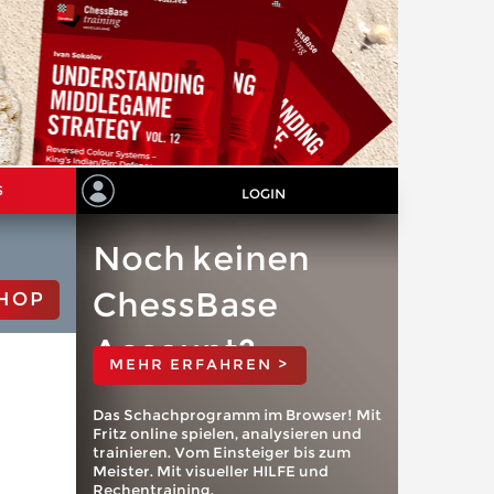
S
LOGIN
Noch keinen
ChessBase
HOP
Account?
MEHR ERFAHREN >
Das Schachprogramm im Browser! Mit
Fritz online spielen, analysieren und
trainieren. Vom Einsteiger bis zum
Meister. Mit visueller HILFE und
Rechentraining.