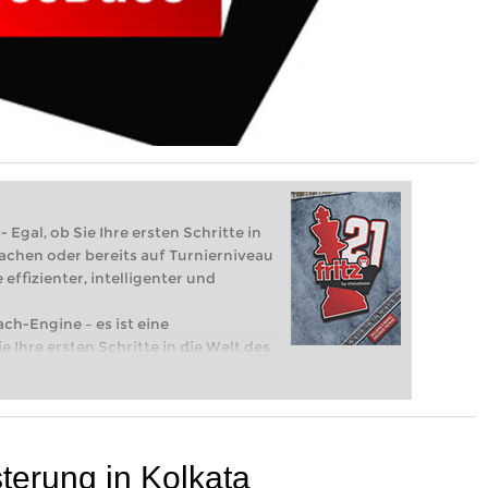
 Egal, ob Sie Ihre ersten Schritte in
achen oder bereits auf Turnierniveau
 effizienter, intelligenter und
ach-Engine – es ist eine
e Ihre ersten Schritte in die Welt des
eits auf Turnierniveau spielen: Mit
 intelligenter und individueller als je
erung in Kolkata