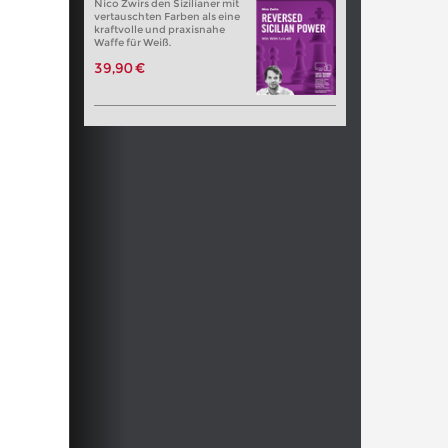
Nico Zwirs den Sizilianer mit
vertauschten Farben als eine
kraftvolle und praxisnahe
Waffe für Weiß.
39,90 €