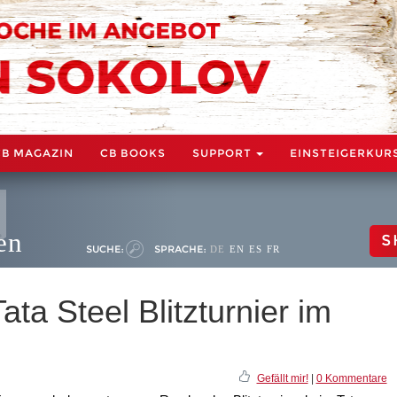
CB MAGAZIN
CB BOOKS
SUPPORT
EINSTEIGERKUR
en
S
SUCHE:
SPRACHE:
DE
EN
ES
FR
ta Steel Blitzturnier im
Gefällt mir!
|
0 Kommentare