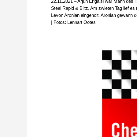
22.11.2021 – Arjun Erigaisi war Mann des 
Steel Rapid & Blitz. Am zwieten Tag lief e
Levon Aronian eingeholt. Aronian gewann de
| Fotos: Lennart Ootes