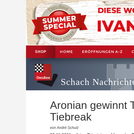
HOME
ERÖFFNUNGEN A-Z
SHOP
Schach Nachricht
Aronian gewinnt Ta
Tiebreak
von André Schulz