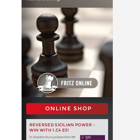
ONLINE SHOP
REVERSED SICILIAN POWER -
WIN WITH 1.C4 E5!
In diesem Kurs präsentiert IM