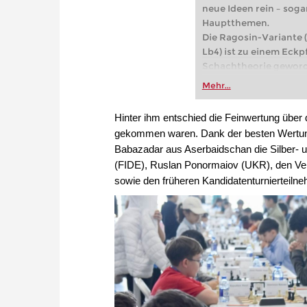
neue Ideen rein – sog
Hauptthemen.
Die Ragosin-Variante (1
Lb4) ist zu einem Eck
Schachtheorie geworde
wird, um Nimzo-Indis
Mehr...
vermeiden, denen Sch
Verteidigung gegenübe
Hinter ihm entschied die Feinwertung über
Variante eine solide u
gekommen waren. Dank der besten Wertung
Kostenloses Videobeis
Babazadar aus Aserbaidschan die Silber- un
Kostenloses Videobeis
(FIDE), Ruslan Ponormaiov (UKR), den Verl
sowie den früheren Kandidatenturnierteilneh