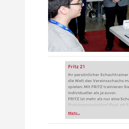
Fritz 21
Ihr persönlicher Schachtrainer -
die Welt des Vereinsschachs m
spielen: Mit FRITZ trainieren Sie
individueller als je zuvor.
FRITZ ist mehr als nur eine Sch
Trainingsrevolution! Egal, ob Si
Vereinsschachs machen oder ber
Mehr...
FRITZ trainieren Sie effizienter,
zuvor.