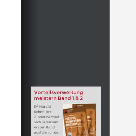
Vorteilsverwertung
meistern Band 1 & 2
IM Harald
Schneider-
Zinner widmet
sich in diesem
ersten Band
ausführlich der