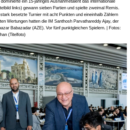
 dominierte ein 15-jähriges Ausnahmetalent das internationale
lbild links) gewann sieben Partien und spielte zweimal Remis.
tark besetzte Turnier mit acht Punkten und eineinhalb Zählern
sten Wertungen hatten die IM Santhosh Parvathareddy Ajay, der
hazar Babazadar (AZE). Vor fünf punktgleichen Spielern. | Fotos:
an (Titelfoto)