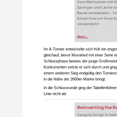
Vom Mattsetzen mit Da
Springer und Läufer b
Bauernendspielen – hie
Know-how um ihren End
verwandeln!
Mehr...
Im A-Turnier entwickelte sich früh ein en
gleichauf, bevor Movahed mit einer Serie 
Schlussphase bewies der junge Großmeister
Konkurrenten setzte er sich durch und ging 
einem weiteren Sieg endgültig den Turnier
in die Nähe der 2600er-Marke bringt.
In die Schlussrunde ging der Tabellenführ
Linie nicht ab:
Reinventing the R
Ganguly bringt in meh