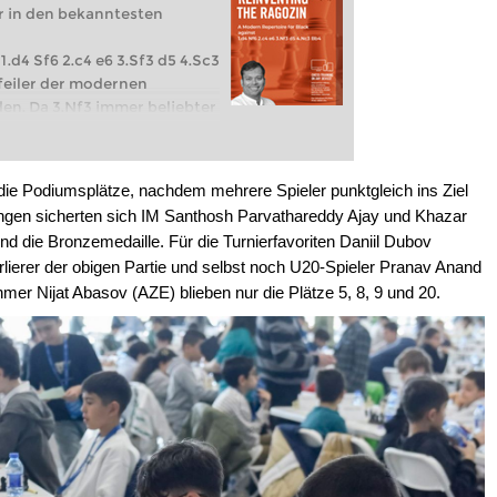
ar in den bekanntesten
.d4 Sf6 2.c4 e6 3.Sf3 d5 4.Sc3
pfeiler der modernen
n. Da 3.Nf3 immer beliebter
ch und Herausforderungen zu
warz in der Damenindischen
rsteht, bietet die Ragosin-
 die Podiumsplätze, nachdem mehrere Spieler punktgleich ins Ziel
nd dynamische Alternative.
en sicherten sich IM Santhosh Parvathareddy Ajay und Khazar
piel:
Introduction
d die Bronzemedaille. Für die Turnierfavoriten Daniil Dubov
piel:
5.cxd5 exd5 6.Bf4
ierer der obigen Partie und selbst noch U20-Spieler Pranav Anand
mer Nijat Abasov (AZE) blieben nur die Plätze 5, 8, 9 und 20.