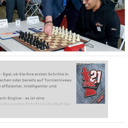
 Egal, ob Sie Ihre ersten Schritte in
achen oder bereits auf Turnierniveau
 effizienter, intelligenter und
ach-Engine – es ist eine
e Ihre ersten Schritte in die Welt des
eits auf Turnierniveau spielen: Mit
 intelligenter und individueller als je