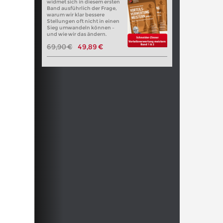
widmet sich in diesem ersten
Band ausführlich der Frage,
warum wir klar bessere
Stellungen oft nicht in einen
Sieg umwandeln können –
und wie wir das ändern.
69,90 €
49,89 €