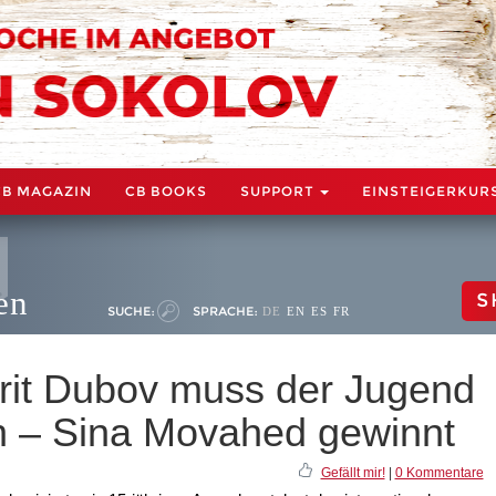
CB MAGAZIN
CB BOOKS
SUPPORT
EINSTEIGERKUR
en
S
SUCHE:
SPRACHE:
DE
EN
ES
FR
rit Dubov muss der Jugend
en – Sina Movahed gewinnt
Gefällt mir!
|
0 Kommentare