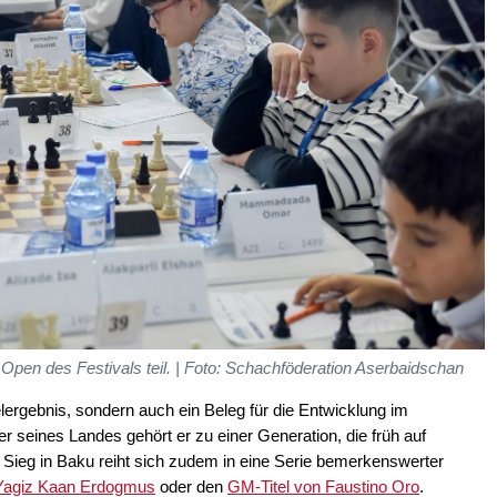
Open des Festivals teil. | Foto: Schachföderation Aserbaidschan
elergebnis, sondern auch ein Beleg für die Entwicklung im
r seines Landes gehört er zu einer Generation, die früh auf
 Sieg in Baku reiht sich zudem in eine Serie bemerkenswerter
Yagiz Kaan Erdogmus
oder den
GM-Titel von Faustino Oro
.