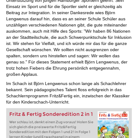
Unterstützung von jungen Hamburger Sportlern geehrt. Sein
Einsatz im Sport und für die Sportler sieht er gleichzeitig als
Beitrag zur Integration. In seiner Dankesrede wies Björn
Lengwenus darauf hin, dass es an seiner Schule Schüler aus
unzähligen verschiedenen Nationen gibt, die gute miteinander
auskommen, auch mit Hilfe des Sports: "Wir haben 86 Nationen
an der Stadtteilschule, die auch Schwerpunktschule für Inklusion
ist. Wir stehen für Vielfalt, und ich würde mir das für die ganze
Gesellschaft wünschen. Wir sollten nicht ausgrenzen oder
spalten, sondern uns hinstellen und sagen: Wir wollen das
genau so." Für dieses Statement erhielt Björn Lengwenus, der
trotz hohen Fiebers die Ehrung persönlich entgegennahm,
großen Applaus.
Im Schach ist Björn Lengwenus schon lange als Schachlehrer
bekannt. Sein pädagogisches Talent floss erfolgreich in das
Schachlernprogramm Fritz&Fertig ein, inzwischen der Klassiker
für den Kinderschach-Unterricht.
Fritz & Fertig Sonderedition 2 in 1
Wer schlau ist, denkt einen Zug voraus! Holen Sie
sich gleich die preiswerte Fritz&Fertig
Sonderedition mit den Folgen 1 und 2! In Folge 1
lernen Kinder (und Erwachsene) in einem