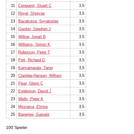
11
Conquest, Stuart C
3,5
12
Royal, Shreyas
3,5
13
Bazakutsa, Svyatoslav
3,5
14
Gordon, Stephen J
3,5
15
Willow, Jonah B
3,5
16
Williams, Simon K
3,5
17
Roberson, Peter T
3,5
18
Pert, Richard G
3,5
19
Kanyamarala, Tarun
3,5
20
Claridge-Hansen, William
3,5
21
Flear, Glenn C
3,5
22
Eggleston, David J
3,5
23
Wells, Peter K
3,5
24
Mirzoeva, Elmira
3,5
25
Banerjee, Supratit
3,5
100 Spieler