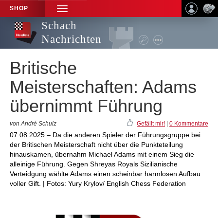
SHOP
TOGGLE
NAVIGATION
Schach
Nachrichten
Britische
Meisterschaften: Adams
übernimmt Führung
von André Schulz
Gefällt mir!
|
0 Kommentare
07.08.2025 – Da die anderen Spieler der Führungsgruppe bei
der Britischen Meisterschaft nicht über die Punkteteilung
hinauskamen, übernahm Michael Adams mit einem Sieg die
alleinige Führung. Gegen Shreyas Royals Sizilianische
Verteidgung wählte Adams einen scheinbar harmlosen Aufbau
voller Gift. | Fotos: Yury Krylov/ English Chess Federation