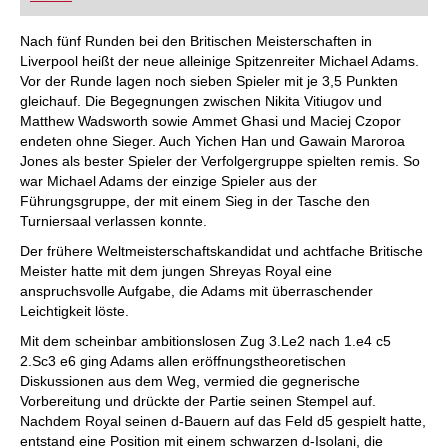
FRITZ trainieren Sie effizienter, intelligenter und
individueller als je zuvor.
Nach fünf Runden bei den Britischen Meisterschaften in
Liverpool heißt der neue alleinige Spitzenreiter Michael Adams.
Vor der Runde lagen noch sieben Spieler mit je 3,5 Punkten
gleichauf. Die Begegnungen zwischen Nikita Vitiugov und
Matthew Wadsworth sowie Ammet Ghasi und Maciej Czopor
endeten ohne Sieger. Auch Yichen Han und Gawain Maroroa
Jones als bester Spieler der Verfolgergruppe spielten remis. So
war Michael Adams der einzige Spieler aus der
Führungsgruppe, der mit einem Sieg in der Tasche den
Turniersaal verlassen konnte.
Der frühere Weltmeisterschaftskandidat und achtfache Britische
Meister hatte mit dem jungen Shreyas Royal eine
anspruchsvolle Aufgabe, die Adams mit überraschender
Leichtigkeit löste.
Mit dem scheinbar ambitionslosen Zug 3.Le2 nach 1.e4 c5
2.Sc3 e6 ging Adams allen eröffnungstheoretischen
Diskussionen aus dem Weg, vermied die gegnerische
Vorbereitung und drückte der Partie seinen Stempel auf.
Nachdem Royal seinen d-Bauern auf das Feld d5 gespielt hatte,
entstand eine Position mit einem schwarzen d-Isolani, die