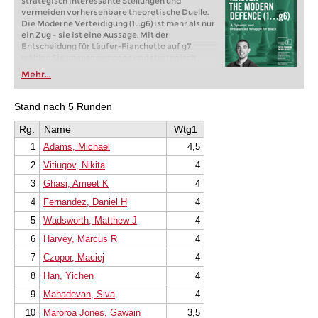
strategisch interessante Stellungen und
vermeiden vorhersehbare theoretische Duelle.
Die Moderne Verteidigung (1…g6) ist mehr als nur
ein Zug – sie ist eine Aussage. Mit der
Entscheidung für Läufer-Fianchetto auf g7
wählen Sie unausgewogene und strategisch
reichhaltige Stellungen und vermeiden
Mehr...
vorhersehbare theoretische Duelle. Dieser
Ansatz ermöglicht es Schwarz, sich entlang der
langen Diagonale zu entwickeln und geduldig auf
Stand nach 5 Runden
das starke Zentrum von Weiß zu zielen, anstatt es
direkt anzugreifen. Wenn Sie mit Schwarz einen
Rg.
Name
Wtg1
vollen Punkt erzielen möchten, ist diese
1
Adams, Michael
4,5
Eröffnung die perfekte Ergänzung für Ihr
Repertoire.
2
Vitiugov, Nikita
4
Kostenloses Videobeispiel:
Introduction
Kostenloses Videobeispiel:
King's Indian Links
3
Ghasi, Ameet K
4
4.c4 e5 Firouzja vs Carlsen
4
Fernandez, Daniel H
4
5
Wadsworth, Matthew J
4
6
Harvey, Marcus R
4
7
Czopor, Maciej
4
8
Han, Yichen
4
9
Mahadevan, Siva
4
10
Maroroa Jones, Gawain
3,5