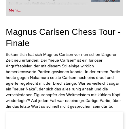
Schritte in die Welt des Vereinsschachs machen
oder bereits auf Turnierniveau spielen: Mit
Mehr...
FRITZ trainieren Sie effizienter, intelligenter und
individueller als je zuvor.
Magnus Carlsen Chess Tour -
Finale
Bekanntlich hat sich Magnus Carlsen vor nun schon längerer
Zeit neu erfunden: Der "neue Carlsen" ist ein furioser
Angriffsspieler, der mit diesem Stil einige wirklich
bemerkenswerte Partien gewinnen konnte. In der ersten Partie
heute gegen Nakamura setzte Carlsen noch eins drauf und
agierte regelrecht mit der Brechstange. War es vielleicht sogar
ein "neuer Naka", der sich das alles ruhig ansah und die
verschiedenen Figurenopfer des Weltmeisters mit kühlem Kopf
wiederlegte?! Auf jeden Fall war es eine großartige Partie, über
die das letzte Wort so schnell nicht gesprochen sein dürfte: