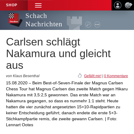
SHOP
TOGGLE
NAVIGATION
Schach
Nachrichten
Carlsen schlägt
Nakamura und gleicht
aus
von Klaus Besenthal
Gefällt mir!
|
0 Kommentare
15.08.2020 – Beim Best-of-Seven-Finale der Magnus Carlsen
Chess Tour hat Magnus Carlsen das zweite Match gegen Hikaru
Nakamura mit 3,5:2,5 gewonnen. Das erste Match war an
Nakamura gegangen, so dass es nunmehr 1:1 steht. Heute
hatten die vier zunächst angesetzten 15+10-Rapidpartien zu
keiner Entscheidung geführt; danach endete die erste 5+3-
Stichkampfpartie remis, die zweite gewann Carlsen. | Foto:
Lennart Ootes