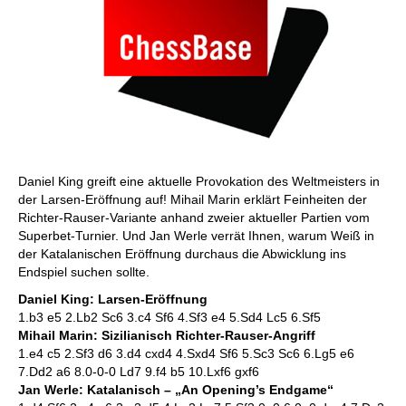
Daniel King greift eine aktuelle Provokation des Weltmeisters in
der Larsen-Eröffnung auf! Mihail Marin erklärt Feinheiten der
Richter-Rauser-Variante anhand zweier aktueller Partien vom
Superbet-Turnier. Und Jan Werle verrät Ihnen, warum Weiß in
der Katalanischen Eröffnung durchaus die Abwicklung ins
Endspiel suchen sollte.
Daniel King: Larsen-Eröffnung
1.b3 e5 2.Lb2 Sc6 3.c4 Sf6 4.Sf3 e4 5.Sd4 Lc5 6.Sf5
Mihail Marin: Sizilianisch Richter-Rauser-Angriff
1.e4 c5 2.Sf3 d6 3.d4 cxd4 4.Sxd4 Sf6 5.Sc3 Sc6 6.Lg5 e6
7.Dd2 a6 8.0-0-0 Ld7 9.f4 b5 10.Lxf6 gxf6
Jan Werle: Katalanisch – „An Opening’s Endgame“