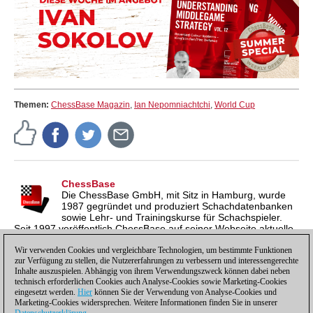
Themen:
ChessBase Magazin
,
Ian Nepomniachtchi
,
World Cup
ChessBase
Die ChessBase GmbH, mit Sitz in Hamburg, wurde
1987 gegründet und produziert Schachdatenbanken
sowie Lehr- und Trainingskurse für Schachspieler.
Seit 1997 veröffentlich ChessBase auf seiner Webseite aktuelle
Nachrichten aus der Schachwelt. ChessBase News erscheint
inzwischen in vier Sprachen und gilt weltweit als wichtigste
Wir verwenden Cookies und vergleichbare Technologien, um bestimmte Funktionen
zur Verfügung zu stellen, die Nutzererfahrungen zu verbessern und interessengerechte
Schachnachrichtenseite.
Inhalte auszuspielen. Abhängig von ihrem Verwendungszweck können dabei neben
technisch erforderlichen Cookies auch Analyse-Cookies sowie Marketing-Cookies
eingesetzt werden.
Hier
können Sie der Verwendung von Analyse-Cookies und
Marketing-Cookies widersprechen. Weitere Informationen finden Sie in unserer