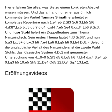
Hier erfahren Sie alles, was Sie zu einem konkreten Abspiel
wissen müssen. Und das anhand nur einer ausführlich
kommentierten Partie!
Tanmay Srinath
erarbeitet ein
komplettes Repertoire nach 1.e4 e5 2.Sf3 Sc6 3.Lb5 Sf6
4.d3!?,Lc5 5.c3 d5!? 6.d4! cxd4 7.e5 Se4 8.cxd4 Lb6 9.Sc3.
Und
Igor Stohl
liefert ein Doppelfeature zum Thema
Nimzoindisch: Sein erstes Thema lautet 4.f3 Sc6!?, und nun
5.a3 Lxc3+ 6.bxc3 b6 7.e4 La6 8.Lg5 h6 9.Lh4 Dc8. - Beleg für
die unglaubliche Vielfalt des Nimzoinders ist die zweite Wahl
Stohls: das Klassische System 4.Dc2 mit genauester
Untersuchung von 4...0–0 5.Sf3 d5 6.Lg5 h6 7.Lh4 dxc4 8.e4 g5
9.Lg3 b5 10.e5 Sh5 11.De4 Qd5 12.Dg4 Sg7 13.Le2.
Eröffnungsvideos