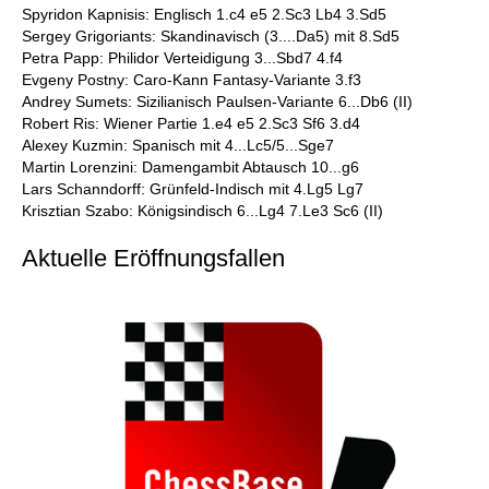
Spyridon Kapnisis: Englisch 1.c4 e5 2.Sc3 Lb4 3.Sd5
Sergey Grigoriants: Skandinavisch (3....Da5) mit 8.Sd5
Petra Papp: Philidor Verteidigung 3...Sbd7 4.f4
Evgeny Postny: Caro-Kann Fantasy-Variante 3.f3
Andrey Sumets: Sizilianisch Paulsen-Variante 6...Db6 (II)
Robert Ris: Wiener Partie 1.e4 e5 2.Sc3 Sf6 3.d4
Alexey Kuzmin: Spanisch mit 4...Lc5/5...Sge7
Martin Lorenzini: Damengambit Abtausch 10...g6
Lars Schanndorff: Grünfeld-Indisch mit 4.Lg5 Lg7
Krisztian Szabo: Königsindisch 6...Lg4 7.Le3 Sc6 (II)
Aktuelle Eröffnungsfallen