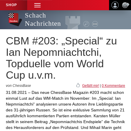
SHOP
TOGGLE
NAVIGATION
Schach
Nachrichten
CBM #203: „Special“ zu
Ian Nepomniachtchi,
Topduelle vom World
Cup u.v.m.
von ChessBase
Gefällt mir!
|
0 Kommentare
31.08.2021 – Das neue ChessBase Magazin #203 macht schon
einmal Lust auf das WM-Match im November: Im „Special: Ian
Nepmniachtchi“ analysieren unsere Autoren ihre Lieblingspartie
des 31-jährigen Russen. So ist eine exklusive Sammlung von 21
ausführlich kommentierten Partien entstanden. Karsten Müller
stellt in seinem Beitrag „Nepomniachtchis Endspiele“ die Technik
des Herausforderers auf den Prüfstand. Und Mihail Marin geht