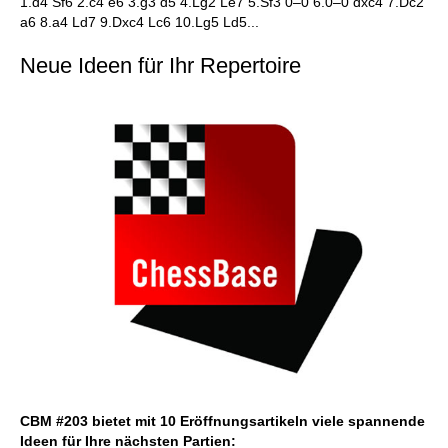
1.d4 Sf6 2.c4 e6 3.g3 d5 4.Lg2 Le7 5.Sf3 0–0 6.0–0 dxc4 7.Dc2
a6 8.a4 Ld7 9.Dxc4 Lc6 10.Lg5 Ld5...
Neue Ideen für Ihr Repertoire
CBM #203 bietet mit 10 Eröffnungsartikeln viele spannende
Ideen für Ihre nächsten Partien: