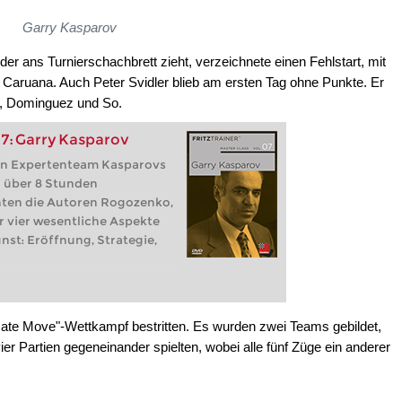
Garry Kasparov
er ans Turnierschachbrett zieht, verzeichnete einen Fehlstart, mit
Caruana. Auch Peter Svidler blieb am ersten Tag ohne Punkte. Er
i, Dominguez und So.
7: Garry Kasparov
ein Expertenteam Kasparovs
n über 8 Stunden
hten die Autoren Rogozenko,
r vier wesentliche Aspekte
nst: Eröffnung, Strategie,
mate Move"-Wettkampf bestritten. Es wurden zwei Teams gebildet,
r Partien gegeneinander spielten, wobei alle fünf Züge ein anderer