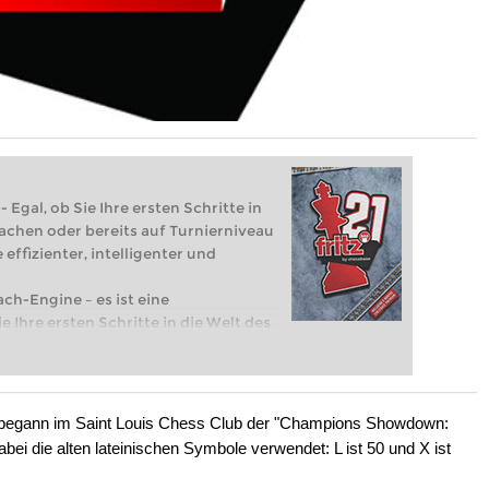
 Egal, ob Sie Ihre ersten Schritte in
achen oder bereits auf Turnierniveau
 effizienter, intelligenter und
ach-Engine – es ist eine
e Ihre ersten Schritte in die Welt des
eits auf Turnierniveau spielen: Mit
 intelligenter und individueller als je
 begann im Saint Louis Chess Club der "Champions Showdown:
bei die alten lateinischen Symbole verwendet: L ist 50 und X ist