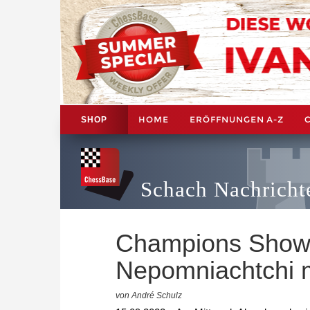
HOME
ERÖFFNUNGEN A-Z
SHOP
Schach Nachricht
Champions Show
Nepomniachtchi m
von André Schulz