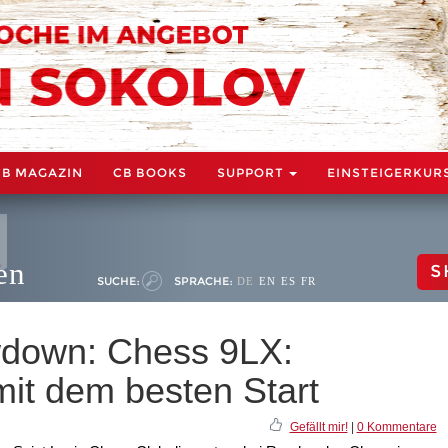
CB MAGAZIN
CB BOOKS
SUPPORT
EINSTEIGERKUR
en
S
SUCHE:
SPRACHE:
DE
EN
ES
FR
down: Chess 9LX:
it dem besten Start
Gefällt mir!
|
0 Kommentare