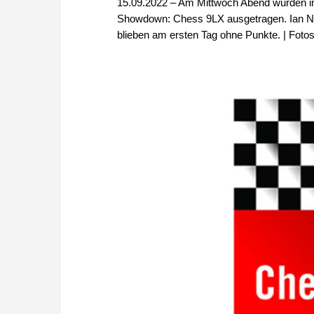
15.09.2022 – Am Mittwoch Abend wurden i
Showdown: Chess 9LX ausgetragen. Ian Nep
blieben am ersten Tag ohne Punkte. | Foto