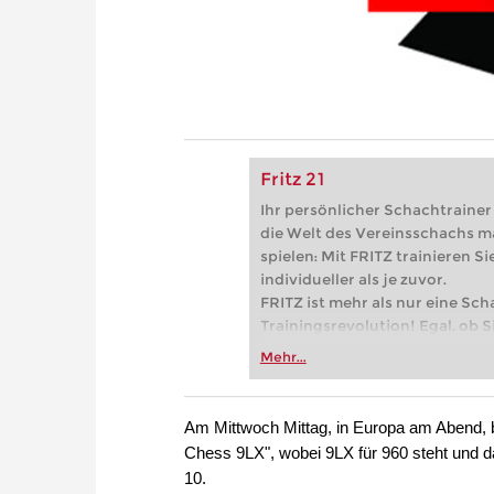
Fritz 21
Ihr persönlicher Schachtrainer -
die Welt des Vereinsschachs m
spielen: Mit FRITZ trainieren Sie
individueller als je zuvor.
FRITZ ist mehr als nur eine Sch
Trainingsrevolution! Egal, ob Si
Vereinsschachs machen oder ber
Mehr...
FRITZ trainieren Sie effizienter,
zuvor.
Am Mittwoch Mittag, in Europa am Abend,
Chess 9LX", wobei 9LX für 960 steht und da
10.