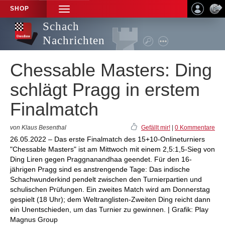
SHOP
TOGGLE
NAVIGATION
Schach
Nachrichten
Chessable Masters: Ding
schlägt Pragg in erstem
Finalmatch
von Klaus Besenthal
Gefällt mir!
|
0 Kommentare
26.05.2022 – Das erste Finalmatch des 15+10-Onlineturniers
"Chessable Masters" ist am Mittwoch mit einem 2,5:1,5-Sieg von
Ding Liren gegen Praggnanandhaa geendet. Für den 16-
jährigen Pragg sind es anstrengende Tage: Das indische
Schachwunderkind pendelt zwischen den Turnierpartien und
schulischen Prüfungen. Ein zweites Match wird am Donnerstag
gespielt (18 Uhr); dem Weltranglisten-Zweiten Ding reicht dann
ein Unentschieden, um das Turnier zu gewinnen. | Grafik: Play
Magnus Group