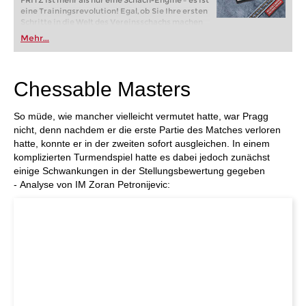
FRITZ ist mehr als nur eine Schach-Engine – es ist
eine Trainingsrevolution! Egal, ob Sie Ihre ersten
Schritte in die Welt des Vereinsschachs machen
oder bereits auf Turnierniveau spielen: Mit
Mehr...
FRITZ trainieren Sie effizienter, intelligenter und
individueller als je zuvor.
Chessable Masters
So müde, wie mancher vielleicht vermutet hatte, war Pragg
nicht, denn nachdem er die erste Partie des Matches verloren
hatte, konnte er in der zweiten sofort ausgleichen. In einem
komplizierten Turmendspiel hatte es dabei jedoch zunächst
einige Schwankungen in der Stellungsbewertung gegeben
- Analyse von IM Zoran Petronijevic: