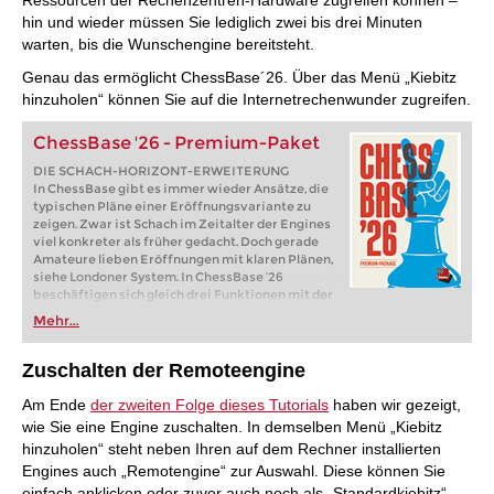
Ressourcen der Rechenzentren-Hardware zugreifen können –
hin und wieder müssen Sie lediglich zwei bis drei Minuten
warten, bis die Wunschengine bereitsteht.
Genau das ermöglicht ChessBase´26. Über das Menü „Kiebitz
hinzuholen“ können Sie auf die Internetrechenwunder zugreifen.
ChessBase '26 - Premium-Paket
DIE SCHACH-HORIZONT-ERWEITERUNG
In ChessBase gibt es immer wieder Ansätze, die
typischen Pläne einer Eröffnungsvariante zu
zeigen. Zwar ist Schach im Zeitalter der Engines
viel konkreter als früher gedacht. Doch gerade
Amateure lieben Eröffnungen mit klaren Plänen,
siehe Londoner System. In ChessBase ’26
beschäftigen sich gleich drei Funktionen mit der
Darstellung von Plänen. Im neuen
Mehr...
Eröffnungsreport wird für jede wichtige
Variante untersucht, welche Figurenzüge oder
Bauernvorstöße darin wichtig sind. In der
Zuschalten der Remoteengine
Referenzsuche sieht man jetzt auf dem Brett, wo
die Figuren üblicherweise hingehen. Und startet
Am Ende
der zweiten Folge dieses Tutorials
haben wir gezeigt,
man die neue Monte-Carlo-Analyse, zeigt auch
wie Sie eine Engine zuschalten. In demselben Menü „Kiebitz
hier das Brett die häufigsten Figurenpfade.
hinzuholen“ steht neben Ihren auf dem Rechner installierten
Engines auch „Remotengine“ zur Auswahl. Diese können Sie
einfach anklicken oder zuvor auch noch als „Standardkiebitz“