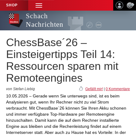
SHOP
TOGGLE
NAVIGATION
Schach
Nachrichten
ChessBase´26 –
Einsteigertipps Teil 14:
Ressourcen sparen mit
Remoteengines
von Stefan Liebig
Gefällt mir!
|
0 Kommentare
10.05.2026 – Gerade wenn Sie unterwegs sind, ist es beim
Analysieren gut, wenn Ihr Rechner nicht zu viel Strom
verbraucht. Mit ChessBase´26 können Sie Ihren Akku schonen
und immer verfügbare Top-Hardware per Remoteengine
hinzuschalten. Damit kann die auf dem Rechner installierte
Engine aus bleiben und die Rechenleistung findet auf einem
Internetserver statt. Aber auch zu Hause hat es Vorteile: In der