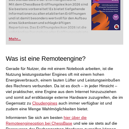
Mit dem ChessBase Eröffnungslexikon 2026 sind
Sie bestens vorbereitet! Es bietet tiefgehende
Informationen zu allen etablierten Eröffnungen
und ist damit besonders wertvoll für den Aufbau
eines lückenlosen und schlagkräftigen
Repertoires. Das Eröffnungslexikon 2026 ist die
vollständige Darstellung aller Eröffnungsgebiete
in einem Lehrwerk und damit der optimale
Mehr...
Einstieg in das Eröffnungstraining.
Was ist eine Remoteengine?
Gerade für Nutzer, die mit einem Notebook arbeiten, ist die
Nutzung leistungsstarker Engines oft mit einem hohen
Energieverbrauch, einem lauten Lüfter und Leistungseinbußen
des Rechners verbunden. Da ist es doch – in jeder Hinsicht –
viel praktischer, eine Engine aus dem Internet hinzuzuziehen
und somit auf erstklassige externe Hardware zuzugreifen, die im
Gegensatz zu
Cloudengines
auch immer verfügbar ist und
zudem eine Menge Wahlmöglichkeiten bietet.
Informieren Sie sich am besten
hier über die
Remoteengineoption bei ChessBase
und wie sie stets auf die