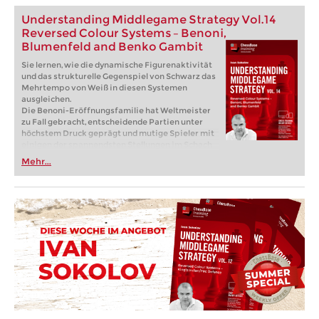
Understanding Middlegame Strategy Vol.14
Reversed Colour Systems – Benoni,
Blumenfeld and Benko Gambit
Sie lernen, wie die dynamische Figurenaktivität
und das strukturelle Gegenspiel von Schwarz das
Mehrtempo von Weiß in diesen Systemen
ausgleichen.
Die Benoni-Eröffnungsfamilie hat Weltmeister
zu Fall gebracht, entscheidende Partien unter
höchstem Druck geprägt und mutige Spieler mit
einigen der spannendsten Stellungen im Schach
belohnt. In diesem Fritztrainer führt Sie
Mehr...
Großmeister Ivan Sokolov – im Rahmen seiner
erfolgreichen Reihe „Understanding Middlegame
Structures“ – tief in die Komplexität des
farbvertauschten Benoni, des farbvertauschten
Wolga Gambits und des farbvertauschten
Blumenfeld-Gambits.
Kostenloses Beispielvideo:
Introduction
Kostenloses Beispielvideo:
Colour Reversed
Banoni - Game 1