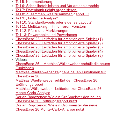
Teil 5: Kommentierung
Teil 6: Schnellbefehlleisten und Variantenhierarchie
Teil 7: Datenbank richtig organisieren!
Teil 8: Zusammen, was zusammen gehört ...!
Teil 9: „Taktische Analyse“
Teil 10: Standardlayouts oder eigenes Layout?
Teil 11: Multitasking mit mehreren Fenstern
Teil 12: Pfeile und Markierungen
Teil 13: Powerbooks und Powerbases
ChessBase´26: Leitfaden für ambitionierte Spieler (1)
ChessBase´26: Leitfaden für ambitionierte Spieler (2)
ChessBase´26: Leitfaden für ambitionierte Spieler (3)
ChessBase´26: Leitfaden für ambitionierte Spieler (4)
ChessBase´26: Leitfaden für ambitionierte Spieler (5)
Videos:
ChessBase 26 – Matthias Wüllenweber enthüllt die neuen
Funktionen
Matthias Wuellenweber zeigt alle neuen Funktionen für
ChessBase 26
Matthias Wuellenweber erklärt den ChessBase 26
Eröffnungsreport
Matthias Wüllenweber - Leitfaden zur ChessBase 26
Monte-Carlo-Analyse
Dorian Rogozenco: Wie ein Großmeister den neuen
ChessBase 26 Eröffnungsreport nutzt​
Dorian Rogozenco: Wie ein Großmeister die neue
ChessBase 26 Monte-Carlo-Analyse nutzt