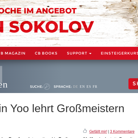
CB MAGAZIN
CB BOOKS
SUPPORT
EINSTEIGERKUR
en
S
SUCHE:
SPRACHE:
DE
EN
ES
FR
in Yoo lehrt Großmeistern
Gefällt mir!
|
3 Kommentare