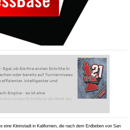
 Egal, ob Sie Ihre ersten Schritte in
achen oder bereits auf Turnierniveau
 effizienter, intelligenter und
ach-Engine – es ist eine
e Ihre ersten Schritte in die Welt des
eits auf Turnierniveau spielen: Mit
 intelligenter und individueller als je
e eine Kleinstadt in Kalifornien, die nach dem Erdbeben von San