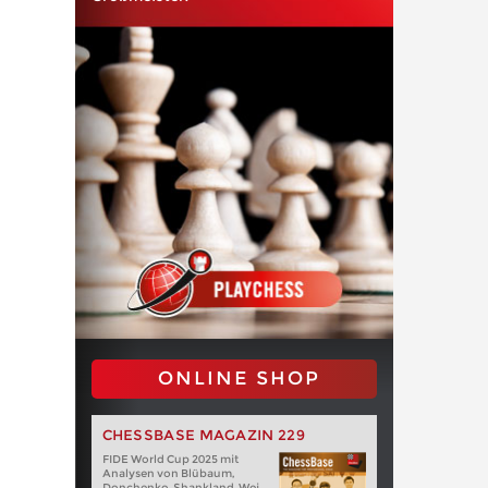
ONLINE SHOP
CHESSBASE MAGAZIN 229
FIDE World Cup 2025 mit
Analysen von Blübaum,
Donchenko, Shankland, Wei