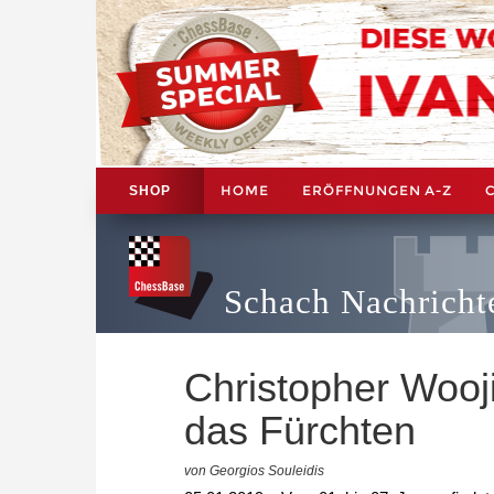
HOME
ERÖFFNUNGEN A-Z
SHOP
Schach Nachricht
Christopher Wooj
das Fürchten
von Georgios Souleidis