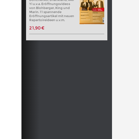
Yi u.v.a. Eröffnungsvideos
von Blohberger, King und
Marin. 11 spannende
Eröffnungsartikel mit neuen
Repertoireideen u.v.m.
21,90 €