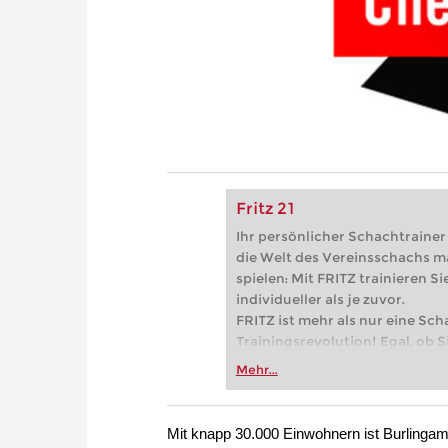
Fritz 21
Ihr persönlicher Schachtrainer -
die Welt des Vereinsschachs m
spielen: Mit FRITZ trainieren Sie
individueller als je zuvor.
FRITZ ist mehr als nur eine Sch
Trainingsrevolution! Egal, ob Si
Vereinsschachs machen oder ber
Mehr...
FRITZ trainieren Sie effizienter,
zuvor.
Mit knapp 30.000 Einwohnern ist Burlingam