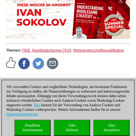
Themen:
FIDE
,
Kandidatenturnier 2024
,
Weltmeisterschaftsqualifikation
Pressemitteilung
Wir verwenden Cookies und vergleichbare Technologien, um bestimmte Funktionen
zur Verfügung zu stellen, die Nutzererfahrungen zu verbessern und interessengerechte
Inhalte auszuspielen. Abhängig von ihrem Verwendungszweck können dabei neben
technisch erforderlichen Cookies auch Analyse-Cookies sowie Marketing-Cookies
eingesetzt werden.
Hier
können Sie der Verwendung von Analyse-Cookies und
Marketing-Cookies widersprechen. Weitere Informationen finden Sie in unserer
Datenschutzerklärung
.
Datenschutzhinweis
|
Impressum
|
Kontakt
|
Cookies Management
|
Lizenzen
|
Detaillierte
Alles
Alles
Compliance Hotline
|
Home
Informationen
ablehnen
akzeptieren
© 2017 ChessBase GmbH | Osterbekstraße 90a | 22083 Hamburg | Deutschland