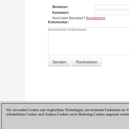
Benutzer
Kennwort
Noch kein Benutzer?
Registrieren
Kommentar
Wir verwenden Cookies und vergleichbare Technologien, um bestimmte Funktionen zur Ver
erforderlichen Cookies auch Analyse-Cookies sowie Marketing-Cookies eingesetzt werde
Datenschutzhinweis
|
Impressum
|
Ko