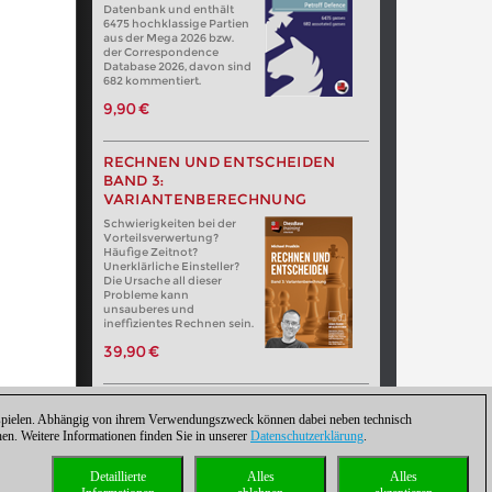
Datenbank und enthält
6475 hochklassige Partien
aus der Mega 2026 bzw.
der Correspondence
Database 2026, davon sind
682 kommentiert.
9,90 €
RECHNEN UND ENTSCHEIDEN
BAND 3:
VARIANTENBERECHNUNG
Schwierigkeiten bei der
Vorteilsverwertung?
Häufige Zeitnot?
Unerklärliche Einsteller?
Die Ursache all dieser
Probleme kann
unsauberes und
ineffizientes Rechnen sein.
39,90 €
zuspielen. Abhängig von ihrem Verwendungszweck können dabei neben technisch
. Weitere Informationen finden Sie in unserer
Datenschutzerklärung
.
Detaillierte
Alles
Alles