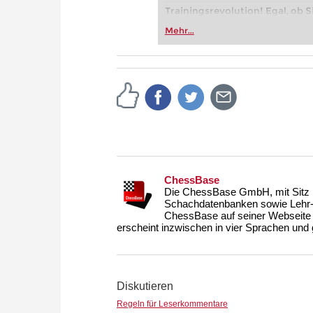
Trainingsrevolution! Egal, ob Si
Vereinsschachs machen oder ber
Mehr...
FRITZ trainieren Sie effizienter,
zuvor.
ChessBase
Die ChessBase GmbH, mit Sitz i
Schachdatenbanken sowie Lehr- u
ChessBase auf seiner Webseite
erscheint inzwischen in vier Sprachen und g
Diskutieren
Regeln für Leserkommentare