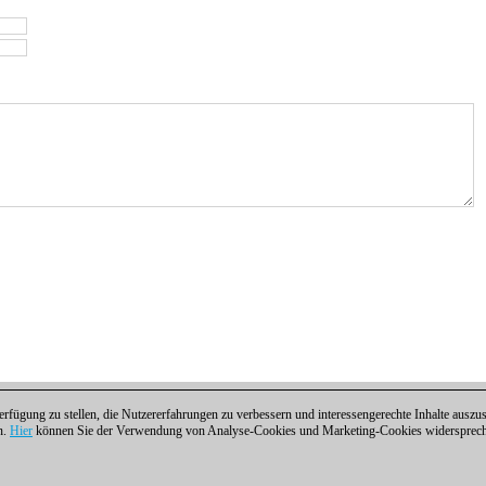
fügung zu stellen, die Nutzererfahrungen zu verbessern und interessengerechte Inhalte aus
n.
Hier
können Sie der Verwendung von Analyse-Cookies und Marketing-Cookies widersprechen
ntakt
|
Cookies Management
|
Lizenzen
|
Compliance Hotline
|
Home