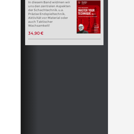
In diesem Band widmen wir
uns den zentralen Aspekten
der Schachtechnik. u.a.
Präzise Endspieltechnik,
Aktivität vor Material oder
auch Taktischer
Wachsamkeit!
34,90 €