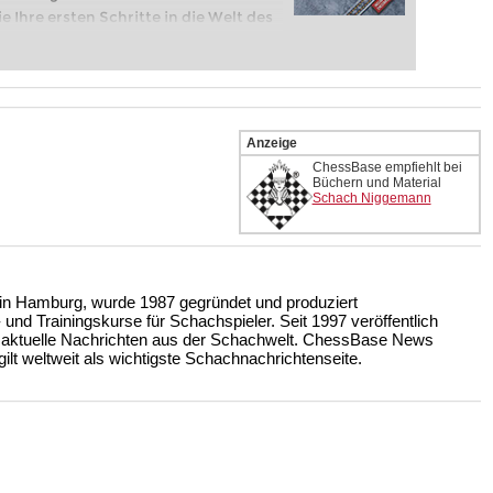
e Ihre ersten Schritte in die Welt des
eits auf Turnierniveau spielen: Mit
 intelligenter und individueller als je
Anzeige
ChessBase empfiehlt bei
Büchern und Material
Schach Niggemann
n Hamburg, wurde 1987 gegründet und produziert
nd Trainingskurse für Schachspieler. Seit 1997 veröffentlich
 aktuelle Nachrichten aus der Schachwelt. ChessBase News
ilt weltweit als wichtigste Schachnachrichtenseite.