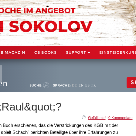
CB MAGAZIN
CB BOOKS
SUPPORT
EINSTEIGERKUR
en
S
SUCHE:
SPRACHE:
DE
EN
ES
FR
Raul&quot;?
Gefällt mir!
|
0 Kommentare
ein Buch erschienen, das die Verstrickungen des KGB mit der
spielt Schach" berichten Beteiligte über ihre Erfahrungen zu