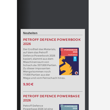
Neuheiten
PETROFF DEFENCE POWERBOOK
2026
Der Großteil des Materials,
auf dem das Petroff
Defence Powerbook 2026
basiert, stammt aus dem
Maschinenraum von
Schach.de: 357.000 Partien.
Zu dieser imposanten
Menge kommen noch
17.000 Partien aus der
Mega und vom Fernschach hinzu.
9,90 €
PETROFF DEFENCE POWERBASE
2026
Petroff Defence
Powerbase 2026 ist eine