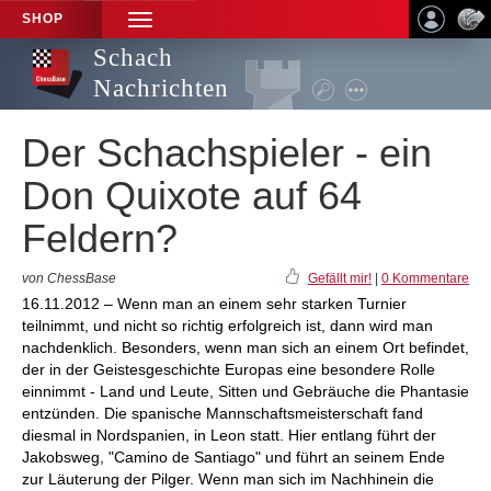
SHOP
TOGGLE
NAVIGATION
Schach
Nachrichten
Der Schachspieler - ein
Don Quixote auf 64
Feldern?
von ChessBase
Gefällt mir!
|
0 Kommentare
16.11.2012 – Wenn man an einem sehr starken Turnier
teilnimmt, und nicht so richtig erfolgreich ist, dann wird man
nachdenklich. Besonders, wenn man sich an einem Ort befindet,
der in der Geistesgeschichte Europas eine besondere Rolle
einnimmt - Land und Leute, Sitten und Gebräuche die Phantasie
entzünden. Die spanische Mannschaftsmeisterschaft fand
diesmal in Nordspanien, in Leon statt. Hier entlang führt der
Jakobsweg, "Camino de Santiago" und führt an seinem Ende
zur Läuterung der Pilger. Wenn man sich im Nachhinein die