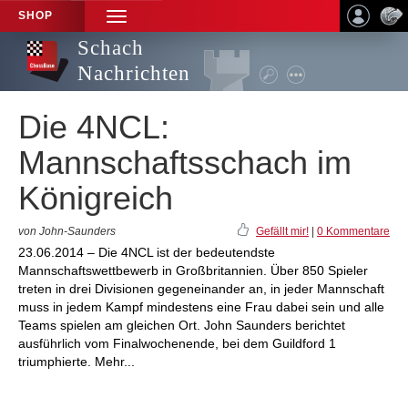
SHOP
TOGGLE
NAVIGATION
Schach
Nachrichten
Die 4NCL:
Mannschaftsschach im
Königreich
von John-Saunders
Gefällt mir!
|
0 Kommentare
23.06.2014 – Die 4NCL ist der bedeutendste
Mannschaftswettbewerb in Großbritannien. Über 850 Spieler
treten in drei Divisionen gegeneinander an, in jeder Mannschaft
muss in jedem Kampf mindestens eine Frau dabei sein und alle
Teams spielen am gleichen Ort. John Saunders berichtet
ausführlich vom Finalwochenende, bei dem Guildford 1
triumphierte. Mehr...