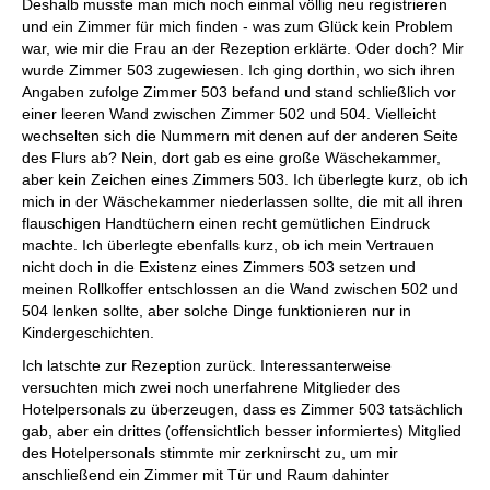
Deshalb musste man mich noch einmal völlig neu registrieren
und ein Zimmer für mich finden - was zum Glück kein Problem
war, wie mir die Frau an der Rezeption erklärte. Oder doch? Mir
wurde Zimmer 503 zugewiesen. Ich ging dorthin, wo sich ihren
Angaben zufolge Zimmer 503 befand und stand schließlich vor
einer leeren Wand zwischen Zimmer 502 und 504. Vielleicht
wechselten sich die Nummern mit denen auf der anderen Seite
des Flurs ab? Nein, dort gab es eine große Wäschekammer,
aber kein Zeichen eines Zimmers 503. Ich überlegte kurz, ob ich
mich in der Wäschekammer niederlassen sollte, die mit all ihren
flauschigen Handtüchern einen recht gemütlichen Eindruck
machte. Ich überlegte ebenfalls kurz, ob ich mein Vertrauen
nicht doch in die Existenz eines Zimmers 503 setzen und
meinen Rollkoffer entschlossen an die Wand zwischen 502 und
504 lenken sollte, aber solche Dinge funktionieren nur in
Kindergeschichten.
Ich latschte zur Rezeption zurück. Interessanterweise
versuchten mich zwei noch unerfahrene Mitglieder des
Hotelpersonals zu überzeugen, dass es Zimmer 503 tatsächlich
gab, aber ein drittes (offensichtlich besser informiertes) Mitglied
des Hotelpersonals stimmte mir zerknirscht zu, um mir
anschließend ein Zimmer mit Tür und Raum dahinter