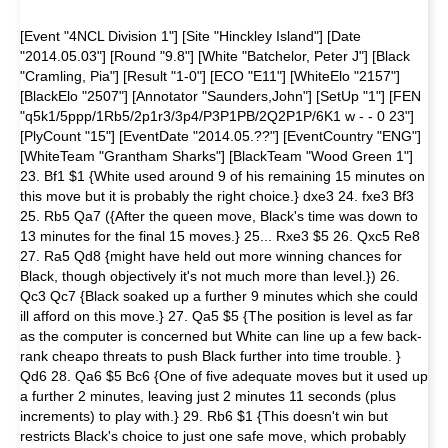
[Event "4NCL Division 1"] [Site "Hinckley Island"] [Date
"2014.05.03"] [Round "9.8"] [White "Batchelor, Peter J"] [Black
"Cramling, Pia"] [Result "1-0"] [ECO "E11"] [WhiteElo "2157"]
[BlackElo "2507"] [Annotator "Saunders,John"] [SetUp "1"] [FEN
"q5k1/5ppp/1Rb5/2p1r3/3p4/P3P1PB/2Q2P1P/6K1 w - - 0 23"]
[PlyCount "15"] [EventDate "2014.05.??"] [EventCountry "ENG"]
[WhiteTeam "Grantham Sharks"] [BlackTeam "Wood Green 1"]
23. Bf1 $1 {White used around 9 of his remaining 15 minutes on
this move but it is probably the right choice.} dxe3 24. fxe3 Bf3
25. Rb5 Qa7 ({After the queen move, Black's time was down to
13 minutes for the final 15 moves.} 25... Rxe3 $5 26. Qxc5 Re8
27. Ra5 Qd8 {might have held out more winning chances for
Black, though objectively it's not much more than level.}) 26.
Qc3 Qc7 {Black soaked up a further 9 minutes which she could
ill afford on this move.} 27. Qa5 $5 {The position is level as far
as the computer is concerned but White can line up a few back-
rank cheapo threats to push Black further into time trouble. }
Qd6 28. Qa6 $5 Bc6 {One of five adequate moves but it used up
a further 2 minutes, leaving just 2 minutes 11 seconds (plus
increments) to play with.} 29. Rb6 $1 {This doesn't win but
restricts Black's choice to just one safe move, which probably