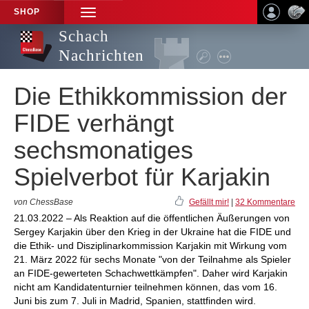
SHOP
TOGGLE
NAVIGATION
Schach
Nachrichten
Die Ethikkommission der
FIDE verhängt
sechsmonatiges
Spielverbot für Karjakin
von ChessBase
Gefällt mir!
|
32 Kommentare
21.03.2022 – Als Reaktion auf die öffentlichen Äußerungen von
Sergey Karjakin über den Krieg in der Ukraine hat die FIDE und
die Ethik- und Disziplinarkommission Karjakin mit Wirkung vom
21. März 2022 für sechs Monate "von der Teilnahme als Spieler
an FIDE-gewerteten Schachwettkämpfen". Daher wird Karjakin
nicht am Kandidatenturnier teilnehmen können, das vom 16.
Juni bis zum 7. Juli in Madrid, Spanien, stattfinden wird.