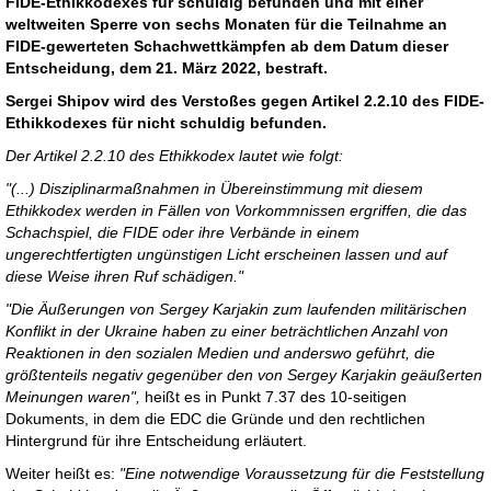
FIDE-Ethikkodexes für schuldig befunden und mit einer
weltweiten Sperre von sechs Monaten für die Teilnahme an
FIDE-gewerteten Schachwettkämpfen ab dem Datum dieser
Entscheidung, dem 21. März 2022, bestraft.
Sergei Shipov wird des Verstoßes gegen Artikel 2.2.10 des FIDE-
Ethikkodexes für nicht schuldig befunden.
Der Artikel 2.2.10 des Ethikkodex lautet wie folgt:
"(...) Disziplinarmaßnahmen in Übereinstimmung mit diesem
Ethikkodex werden in Fällen von Vorkommnissen ergriffen, die das
Schachspiel, die FIDE oder ihre Verbände in einem
ungerechtfertigten ungünstigen Licht erscheinen lassen und auf
diese Weise ihren Ruf schädigen."
"Die Äußerungen von Sergey Karjakin zum laufenden militärischen
Konflikt in der Ukraine haben zu einer beträchtlichen Anzahl von
Reaktionen in den sozialen Medien und anderswo geführt, die
größtenteils negativ gegenüber den von Sergey Karjakin geäußerten
Meinungen waren",
heißt es in Punkt 7.37 des 10-seitigen
Dokuments, in dem die EDC die Gründe und den rechtlichen
Hintergrund für ihre Entscheidung erläutert.
Weiter heißt es:
"Eine notwendige Voraussetzung für die Feststellung