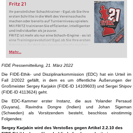
Fritz 21
Ihr persönlicher Schachtrainer - Egal, ob Sie Ihre
ersten Schritte in die Welt des Vereinsschachs
machen oder bereits auf Turnierniveau spielen:
Mit FRITZ trainieren Sie effizienter, intelligenter
und individueller als je zuvor.
FRITZ ist mehr als nur eine Schach-Engine – es ist
eine Trainingsrevolution! Egal, ob Sie Ihre ersten
Schritte in die Welt des Vereinsschachs machen
oder bereits auf Turnierniveau spielen: Mit
Mehr...
FRITZ trainieren Sie effizienter, intelligenter und
individueller als je zuvor.
FIDE Pressemitteilung, 21. März 2022
Die FIDE-Ethik- und Disziplinarkommission (EDC) hat ein Urteil im
Fall 2/2022 gefällt, in dem es um öffentliche Äußerungen der
Großmeister Sergey Karjakin (FIDE-ID 14109603) und Sergei Shipov
(FIDE-ID 4113624) geht.
Die EDC-Kammer erster Instanz, die aus Yolander Persaud
(Guyana), Ravindra Dongre (Indien) und Johan Sigeman
(Schweden) als Vorsitzendem besteht, beschloss einstimmig
Folgendes:
Sergey Karjakin wird des Verstoßes gegen Artikel 2.2.10 des