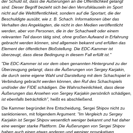
der Schuld ist, dass die Äußerungen an die Öffentlichkeit gelangt
sind. Dieser Begriff bezieht sich bei den Verrufsklauseln im Sport
nicht auf die Weltöffentlichkeit, sondern auf die Sportart, die der
Beschuldigte ausübt, wie z. B. Schach. Informationen über das
Verhalten des Angeklagten, die nicht in den Medien veröffentlicht
werden, aber von Personen, die in der Schachwelt oder einem
relevanten Teil davon tätig sind, ohne großen Aufwand in Erfahrung
gebracht werden können, sind allgemein bekannt und erfüllen das
Element der öffentlichen Bloßstellung. Die EDC-Kammer ist
überzeugt, dass diese Bedingung in diesem Fall erfüllt ist."
"Die EDC-Kammer ist vor dem oben genannten Hintergrund zu der
Überzeugung gelangt, dass die Äußerungen von Sergey Karjakin,
die durch seine eigene Wahl und Darstellung mit dem Schachspiel in
Verbindung gebracht werden können, den Ruf des Schachspiels
und/oder der FIDE schädigen. Die Wahrscheinlichkeit, dass diese
Äußerungen das Ansehen von Sergey Karjakin persönlich schädigen,
ist ebenfalls beträchtlich",
heißt es abschließend.
Die Kammer begründet ihre Entscheidung, Sergei Shipov nicht zu
sanktionieren, mit folgendem Argument:
"Im Vergleich zu Sergey
Karjakin ist Sergei Shipov wesentlich weniger bekannt und hat daher
eine weniger starke Plattform. Die Äußerungen von Sergei Shipov
haben auch einen etwas anderen und weniger provokativen