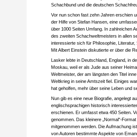
Schachbund und die deutschen Schachfreun
Vor nun schon fast zehn Jahren erschien u
der Hilfe von Stefan Hansen, eine umfasse
über 1000 Seiten Umfang. In zahlreichen A
des zweiten Schachweltmeisters in allen s
interessierte sich für Philosophie, Literat
Mit Albert Einstein diskutierte er über die Re
Lasker lebte in Deutschland, England, in d
Moskau, weil er als Jude aus seiner Heimat
Weltmeister, der am längsten den Titel inne
Weltkrieg in seine Amtszeit fiel. Einiges w
hat geholfen, mehr über seine Leben und sei
Nun gib es eine neue Biografie, angelegt au
englischsprachigen historisch interessierte
erschienen. Er umfasst etwa 450 Seiten. 
genommen. Das kleinere „Normal“-Format i
mitgenommen werden. Die Aufmachung ist e
von Autoren bestimmte Aspekte von Emanue