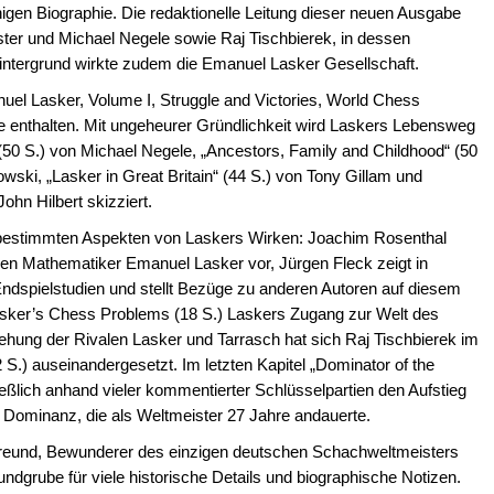
igen Biographie. Die redaktionelle Leitung dieser neuen Ausgabe
ter und Michael Negele sowie Raj Tischbierek, in dessen
Hintergrund wirkte zudem die Emanuel Lasker Gesellschaft.
uel Lasker, Volume I, Struggle and Victories, World Chess
e enthalten. Mit ungeheurer Gründlichkeit wird Laskers Lebensweg
(50 S.) von Michael Negele, „Ancestors, Family and Childhood“ (50
i, „Lasker in Great Britain“ (44 S.) von Tony Gillam und
ohn Hilbert skizziert.
it bestimmten Aspekten von Laskers Wirken: Joachim Rosenthal
 den Mathematiker Emanuel Lasker vor, Jürgen Fleck zeigt in
ndspielstudien und stellt Bezüge zu anderen Autoren auf diesem
 Lasker’s Chess Problems (18 S.) Laskers Zugang zur Welt des
hung der Rivalen Lasker und Tarrasch hat sich Raj Tischbierek im
2 S.) auseinandergesetzt. Im letzten Kapitel „Dominator of the
eßlich anhand vieler kommentierter Schlüsselpartien den Aufstieg
e Dominanz, die als Weltmeister 27 Jahre andauerte.
hfreund, Bewunderer des einzigen deutschen Schachweltmeisters
ndgrube für viele historische Details und biographische Notizen.