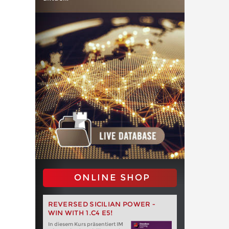
ONLINE SHOP
REVERSED SICILIAN POWER -
WIN WITH 1.C4 E5!
In diesem Kurs präsentiert IM