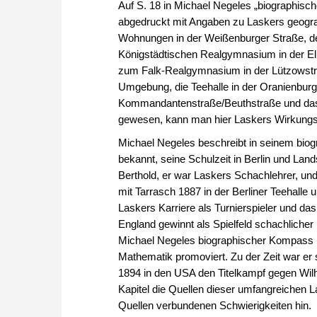
Auf S. 18 in Michael Negeles „biographisch
abgedruckt mit Angaben zu Laskers geograp
Wohnungen in der Weißenburger Straße, d
Königstädtischen Realgymnasium in der El
zum Falk-Realgymnasium in der Lützowstra
Umgebung, die Teehalle in der Oranienburg
Kommandantenstraße/Beuthstraße und das 
gewesen, kann man hier Laskers Wirkungsk
Michael Negeles beschreibt in seinem bio
bekannt, seine Schulzeit in Berlin und La
Berthold, er war Laskers Schachlehrer, un
mit Tarrasch 1887 in der Berliner Teehalle
Laskers Karriere als Turnierspieler und das
England gewinnt als Spielfeld schachliche
Michael Negeles biographischer Kompass re
Mathematik promoviert. Zu der Zeit war e
1894 in den USA den Titelkampf gegen Wilh
Kapitel die Quellen dieser umfangreichen L
Quellen verbundenen Schwierigkeiten hin.