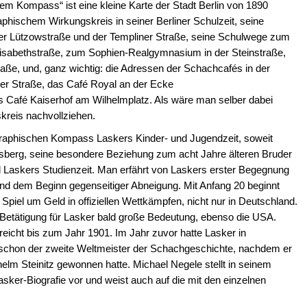
em Kompass“ ist eine kleine Karte der Stadt Berlin von 1890
hischem Wirkungskreis in seiner Berliner Schulzeit, seine
er Lützowstraße und der Templiner Straße, seine Schulwege zum
isabethstraße, zum Sophien-Realgymnasium in der Steinstraße,
ße, und, ganz wichtig: die Adressen der Schachcafés in der
er Straße, das Café Royal an der Ecke
Café Kaiserhof am Wilhelmplatz. Als wäre man selber dabei
reis nachvollziehen.
graphischen Kompass Laskers Kinder- und Jugendzeit, soweit
ndsberg, seine besondere Beziehung zum acht Jahre älteren Bruder
d Laskers Studienzeit. Man erfährt von Laskers erster Begegnung
 und dem Beginn gegenseitiger Abneigung. Mit Anfang 20 beginnt
 Spiel um Geld in offiziellen Wettkämpfen, nicht nur in Deutschland.
r Betätigung für Lasker bald große Bedeutung, ebenso die USA.
icht bis zum Jahr 1901. Im Jahr zuvor hatte Lasker in
r schon der zweite Weltmeister der Schachgeschichte, nachdem er
elm Steinitz gewonnen hatte. Michael Negele stellt in seinem
asker-Biografie vor und weist auch auf die mit den einzelnen