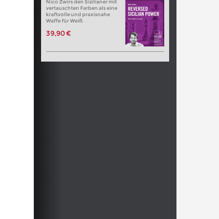
Nico Zwirs den Sizilianer mit
vertauschten Farben als eine
kraftvolle und praxisnahe
Waffe für Weiß.
39,90 €