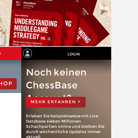
S
LOGIN
Noch keinen
ChessBase
HOP
Account?
MEHR ERFAHREN >
Erleben Sie beispielsweise mit Live
Database sieben Millionen
Schachpartien online und bleiben Sie
durch wöchentliche Updates immer
aktuell.