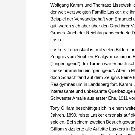
Wolfgang Kamm und Thomasz Lissowski dur
der weit verzweigten Familie Lasker, die i
Beispiel der Verwandtschaft von Emanuel 
gut, waren sich aber über den Grad ihrer Ve
Grades. Auch der Reichtagsabgeordnete Dr
Lasker.
Laskers Lebenslauf ist mit vielen Bilder
Zeugnis vom Sophien-Realgymnasium in Berl
("ungenügend"). Im Turnen war er auch sch
Lasker immerhin ein "genügend". Aber in M
doch Schach fand auf dem Zeugnis keine B
Realgymnasium in Landsberg fort. Kamm u
interessante und unbekannte Querbezüge e
Schwester Amalie aus erster Ehe, 1911 vo
Tony Gilliam beschäftigt sich in einem wei
Jahren, 1890, reiste Lasker erstmals auf d
spielen. Bei seinem zweiten Besuch gewan
Gilliam skizzierte alle Auftritte Laskers i