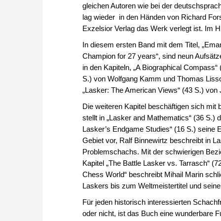
gleichen Autoren wie bei der deutschsprach
lag wieder in den Händen von Richard Fors
Exzelsior Verlag das Werk verlegt ist. Im 
In diesem ersten Band mit dem Titel, „Eman
Champion for 27 years“, sind neun Aufsätz
in den Kapiteln, „A Biographical Compass“ 
S.) von Wolfgang Kamm und Thomas Lissowsk
„Lasker: The American Views“ (43 S.) von J
Die weiteren Kapitel beschäftigen sich m
stellt in „Lasker and Mathematics“ (36 S.)
Lasker’s Endgame Studies“ (16 S.) seine E
Gebiet vor, Ralf Binnewirtz beschreibt in
Problemschachs. Mit der schwierigen Bezie
Kapitel „The Battle Lasker vs. Tarrasch“ (7
Chess World“ beschreibt Mihail Marin schli
Laskers bis zum Weltmeistertitel und sein
Für jeden historisch interessierten Schac
oder nicht, ist das Buch eine wunderbare Fu