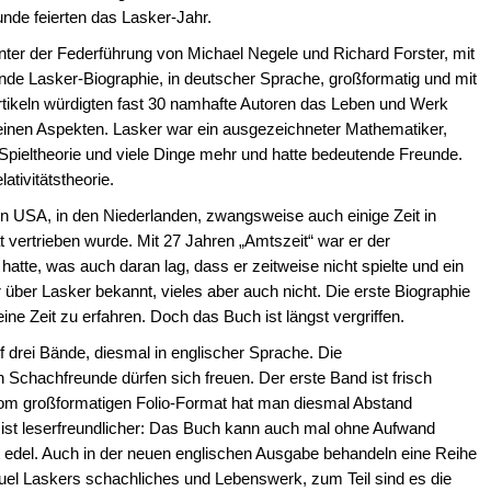
de feierten das Lasker-Jahr.
nter der Federführung von Michael Negele und Richard Forster, mit
nde Lasker-Biographie, in deutscher Sprache, großformatig und mit
rtikeln würdigten fast 30 namhafte Autoren das Leben und Werk
einen Aspekten. Lasker war ein ausgezeichneter Mathematiker,
ur, Spieltheorie und viele Dinge mehr und hatte bedeutende Freunde.
lativitätstheorie.
en USA, in den Niederlanden, zwangsweise auch einige Zeit in
 vertrieben wurde. Mit 27 Jahren „Amtszeit“ war er der
 hatte, was auch daran lag, dass er zeitweise nicht spielte und ein
ar über Lasker bekannt, vieles aber auch nicht. Die erste Biographie
ne Zeit zu erfahren. Doch das Buch ist längst vergriffen.
f drei Bände, diesmal in englischer Sprache. Die
n Schachfreunde dürfen sich freuen. Der erste Band ist frisch
Vom großformatigen Folio-Format hat man diesmal Abstand
st leserfreundlicher: Das Buch kann auch mal ohne Aufwand
del. Auch in der neuen englischen Ausgabe behandeln eine Reihe
l Laskers schachliches und Lebenswerk, zum Teil sind es die