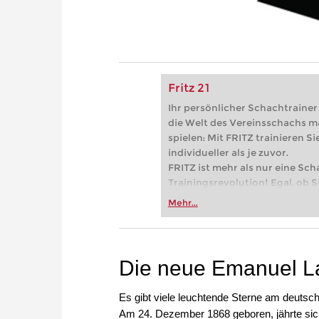
Fritz 21
Ihr persönlicher Schachtrainer -
die Welt des Vereinsschachs m
spielen: Mit FRITZ trainieren Sie
individueller als je zuvor.
FRITZ ist mehr als nur eine Sch
Trainingsrevolution! Egal, ob Si
Vereinsschachs machen oder ber
Mehr...
FRITZ trainieren Sie effizienter,
zuvor.
Die neue Emanuel La
Es gibt viele leuchtende Sterne am deutsc
Am 24. Dezember 1868 geboren, jährte si