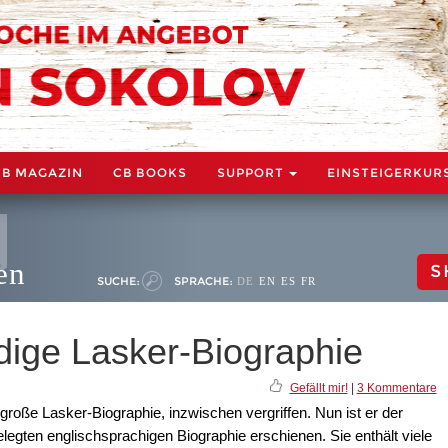
CB MAGAZIN
CB BOOKS
SUPPORT
EINSTEIGERKUR
en
S
SUCHE:
SPRACHE:
DE
EN
ES
FR
dige Lasker-Biographie
Gefällt mir!
|
3 Kommentare
große Lasker-Biographie, inzwischen vergriffen. Nun ist er der
legten englischsprachigen Biographie erschienen. Sie enthält viele