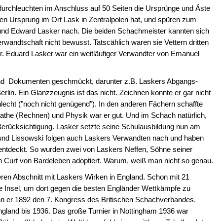
chleuchten im Anschluss auf 50 Seiten die Ursprünge und Äste
hren Ursprung im Ort Lask in Zentralpolen hat, und spüren zum
und Edward Lasker nach. Die beiden Schachmeister kannten sich
rwandtschaft nicht bewusst. Tatscählich waren sie Vettern dritten
. Eduard Lasker war ein weitläufiger Verwandter von Emanuel
n und Dokumenten geschmückt, darunter z.B. Laskers Abgangs-
in. Ein Glanzzeugnis ist das nicht. Zeichnen konnte er gar nicht
lecht ("noch nicht genügend"). In den anderen Fächern schaffte
athe (Rechnen) und Physik war er gut. Und im Schach natürlich,
erücksichtigung. Lasker setzte seine Schulausbildung nun am
nd Lissowski folgen auch Laskers Verwandten nach und haben
ntdeckt. So wurden zwei von Laskers Neffen, Söhne seiner
n Curt von Bardeleben adoptiert. Warum, weiß man nicht so genau.
teren Abschnitt mit Laskers Wirken in England. Schon mit 21
ie Insel, um dort gegen die besten Engländer Wettkämpfe zu
n er 1892 den 7. Kongress des Britischen Schachverbandes.
n England bis 1936. Das große Turnier in Nottingham 1936 war