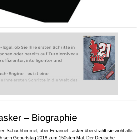
 Egal, ob Sie Ihre ersten Schritte in
achen oder bereits auf Turnierniveau
 effizienter, intelligenter und
ach-Engine – es ist eine
e Ihre ersten Schritte in die Welt des
eits auf Turnierniveau spielen: Mit
 intelligenter und individueller als je
sker – Biographie
hen Schachhimmel, aber Emanuel Lasker überstrahlt sie wohl alle.
ch sein Geburtstag 2018 zum 150sten Mal. Der Deutsche