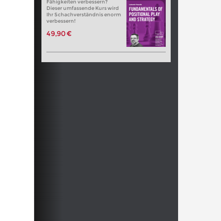
Fähigkeiten verbessern?
Dieser umfassende Kurs wird
Ihr Schachverständnis enorm
verbessern!
49,90 €