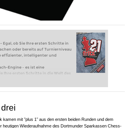
 Egal, ob Sie Ihre ersten Schritte in
achen oder bereits auf Turnierniveau
 effizienter, intelligenter und
ach-Engine – es ist eine
e Ihre ersten Schritte in die Welt des
eits auf Turnierniveau spielen: Mit
 intelligenter und individueller als je
drei
 kamen mit "plus 1" aus den ersten beiden Runden und dem
er heutigen Wiederaufnahme des Dortmunder Sparkassen Chess-