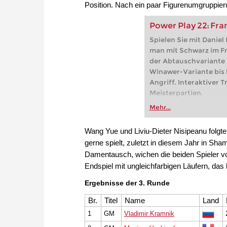
Position. Nach ein paar Figurenumgruppier
Power Play 22: Fra
Spielen Sie mit Daniel 
man mit Schwarz im F
der Abtauschvariante 
Winawer-Variante bis
Angriff. Interaktiver T
Meisterpartien.
Mehr...
Wang Yue und Liviu-Dieter Nisipeanu folgt
gerne spielt, zuletzt in diesem Jahr in Sha
Damentausch, wichen die beiden Spieler vo
Endspiel mit ungleichfarbigen Läufern, das
Ergebnisse der 3. Runde
Br.
Titel
Name
Land
1
GM
Vladimir Kramnik