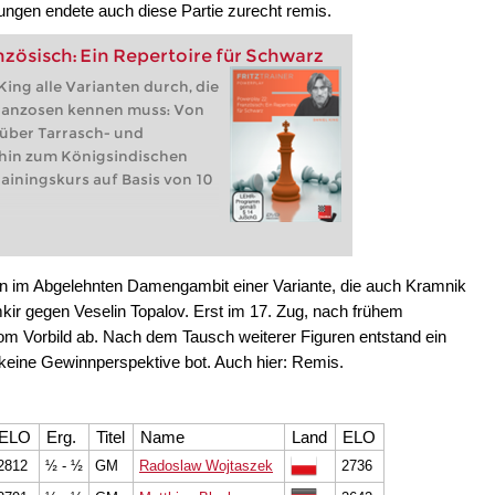
ungen endete auch diese Partie zurecht remis.
nzösisch: Ein Repertoire für Schwarz
King alle Varianten durch, die
ranzosen kennen muss: Von
über Tarrasch- und
 hin zum Königsindischen
rainingskurs auf Basis von 10
en im Abgelehnten Damengambit einer Variante, die auch Kramnik
mkir gegen Veselin Topalov. Erst im 17. Zug, nach frühem
m Vorbild ab. Nach dem Tausch weiterer Figuren entstand ein
 keine Gewinnperspektive bot. Auch hier: Remis.
ELO
Erg.
Titel
Name
Land
ELO
2812
½ - ½
GM
Radoslaw Wojtaszek
2736