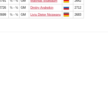
2791
½ - ½
GM
Matthias Bluebaum
2642
2726
½ - ½
GM
Dmitry Andreikin
2712
2699
½ - ½
GM
Liviu Dieter Nisipeanu
2683