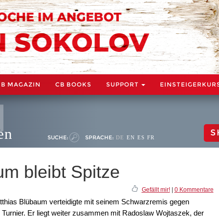
CB MAGAZIN
CB BOOKS
SUPPORT
EINSTEIGERKUR
en
S
SUCHE:
SPRACHE:
DE
EN
ES
FR
m bleibt Spitze
Gefällt mir!
|
0 Kommentare
tthias Blübaum verteidigte mit seinem Schwarzremis gegen
Turnier. Er liegt weiter zusammen mit Radoslaw Wojtaszek, der