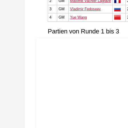
2
GM
Maxime Vachier Lagrave
3
GM
Vladimir Fedoseev
4
GM
Yue Wang
Partien von Runde 1 bis 3