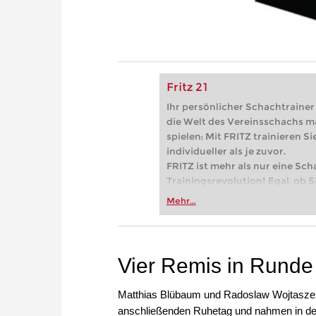
Fritz 21
Ihr persönlicher Schachtrainer -
die Welt des Vereinsschachs m
spielen: Mit FRITZ trainieren Sie
individueller als je zuvor.
FRITZ ist mehr als nur eine Sch
Trainingsrevolution! Egal, ob Si
Vereinsschachs machen oder ber
Mehr...
FRITZ trainieren Sie effizienter,
zuvor.
Vier Remis in Runde 
Matthias Blübaum und Radoslaw Wojtaszek
anschließenden Ruhetag und nahmen in d