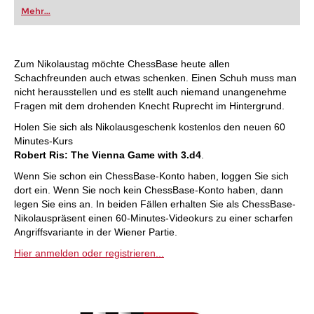
oder bereits auf Turnierniveau spielen: Mit
Mehr...
FRITZ trainieren Sie effizienter, intelligenter und
individueller als je zuvor.
Zum Nikolaustag möchte ChessBase heute allen
Schachfreunden auch etwas schenken. Einen Schuh muss man
nicht herausstellen und es stellt auch niemand unangenehme
Fragen mit dem drohenden Knecht Ruprecht im Hintergrund.
Holen Sie sich als Nikolausgeschenk kostenlos den neuen 60
Minutes-Kurs
Robert Ris: The Vienna Game with 3.d4
.
Wenn Sie schon ein ChessBase-Konto haben, loggen Sie sich
dort ein. Wenn Sie noch kein ChessBase-Konto haben, dann
legen Sie eins an. In beiden Fällen erhalten Sie als ChessBase-
Nikolauspräsent einen 60-Minutes-Videokurs zu einer scharfen
Angriffsvariante in der Wiener Partie.
Hier anmelden oder registrieren...