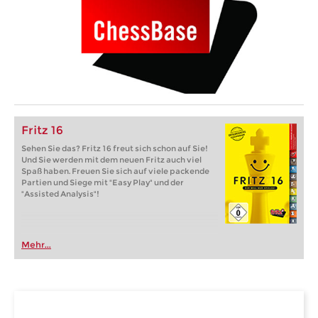
Fritz 16
Sehen Sie das? Fritz 16 freut sich schon auf Sie!
Und Sie werden mit dem neuen Fritz auch viel
Spaß haben. Freuen Sie sich auf viele packende
Partien und Siege mit "Easy Play" und der
"Assisted Analysis"!
Mehr...