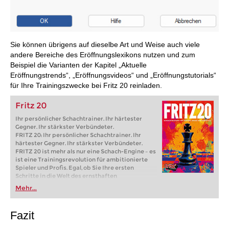
Sie können übrigens auf dieselbe Art und Weise auch viele
andere Bereiche des Eröffnungslexikons nutzen und zum
Beispiel die Varianten der Kapitel „Aktuelle
Eröffnungstrends“, „Eröffnungsvideos“ und „Eröffnungstutorials“
für Ihre Trainingszwecke bei Fritz 20 reinladen.
Fritz 20
Ihr persönlicher Schachtrainer. Ihr härtester
Gegner. Ihr stärkster Verbündeter.
FRITZ 20: Ihr persönlicher Schachtrainer. Ihr
härtester Gegner. Ihr stärkster Verbündeter.
FRITZ 20 ist mehr als nur eine Schach-Engine – es
ist eine Trainingsrevolution für ambitionierte
Spieler und Profis. Egal, ob Sie Ihre ersten
Schritte in die Welt des ernsthaften
Schachtrainings machen oder bereits auf
Mehr...
Turnierniveau spielen: Mit FRITZ 20 trainieren
Sie effizienter, intelligenter und individueller als
je zuvor.
Fazit