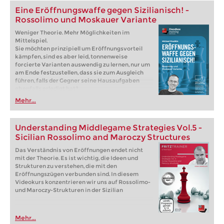
Eine Eröffnungswaffe gegen Sizilianisch! -
Rossolimo und Moskauer Variante
Weniger Theorie. Mehr Möglichkeiten im
Mittelspiel.
Sie möchten prinzipiell um Eröffnungsvorteil
kämpfen, sind es aber leid, tonnenweise
forcierte Varianten auswendig zu lernen, nur um
am Ende festzustellen, dass sie zum Ausgleich
führen, falls der Gegner seine Hausaufgaben
ebenfalls erledigt hat?
Kostenlose Leseprobe:
Einführung
Mehr...
Kostenlose Leseprobe:
2...Sc6 3.Lb5 Sd4
Understanding Middlegame Strategies Vol.5 -
Sicilian Rossolimo and Maroczy Structures
Das Verständnis von Eröffnungen endet nicht
mit der Theorie. Es ist wichtig, die Ideen und
Strukturen zu verstehen, die mit den
Eröffnungszügen verbunden sind. In diesem
Videokurs konzentrieren wir uns auf Rossolimo-
und Maroczy-Strukturen in der Sizilian
Mehr...