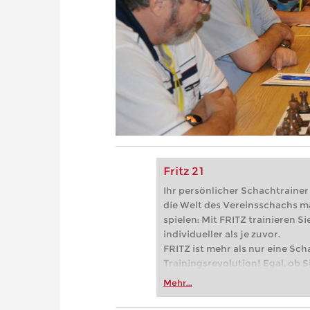
Fritz 21
Ihr persönlicher Schachtrainer -
die Welt des Vereinsschachs m
spielen: Mit FRITZ trainieren Sie
individueller als je zuvor.
FRITZ ist mehr als nur eine Sch
Trainingsrevolution! Egal, ob Si
Vereinsschachs machen oder ber
Mehr...
FRITZ trainieren Sie effizienter,
zuvor.