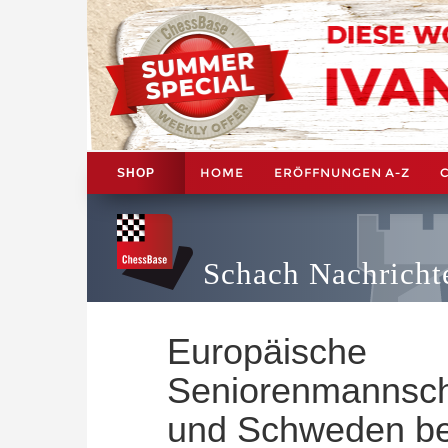
HOME
ERÖFFNUNGEN A-Z
SHOP
Schach Nachricht
Europäische
Seniorenmannscha
und Schweden bei