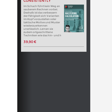
CONSISTENTLY
Im Schach führt kein Weg an
sauberem Rechnen vorbei.
Deshalb ist das verbessern
der Fähigkeit sich Varianten
im Kopf vorzustellen oder
taktische Motive und Muster
wiederzuerkennen
unerlässlich. Lernen sie
zudem ortgeschrittene
Techniken wie das hin- und h
39,90 €