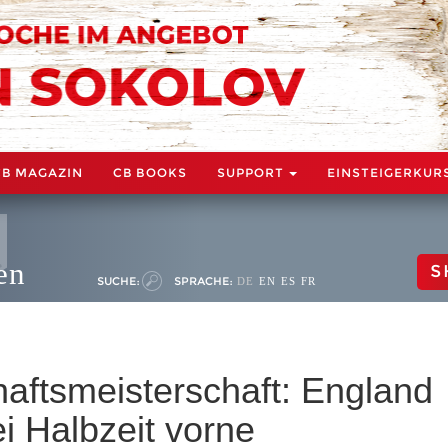
CB MAGAZIN
CB BOOKS
SUPPORT
EINSTEIGERKUR
en
S
SUCHE:
SPRACHE:
DE
EN
ES
FR
ftsmeisterschaft: England
 Halbzeit vorne