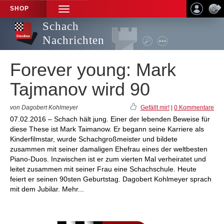
SHOP
TOGGLE
NAVIGATION
Schach
Nachrichten
Forever young: Mark
Tajmanov wird 90
von Dagobert Kohlmeyer
Gefällt mir!
|
0 Kommentare
07.02.2016 – Schach hält jung. Einer der lebenden Beweise für
diese These ist Mark Taimanow. Er begann seine Karriere als
Kinderfilmstar, wurde Schachgroßmeister und bildete
zusammen mit seiner damaligen Ehefrau eines der weltbesten
Piano-Duos. Inzwischen ist er zum vierten Mal verheiratet und
leitet zusammen mit seiner Frau eine Schachschule. Heute
feiert er seinen 90sten Geburtstag. Dagobert Kohlmeyer sprach
mit dem Jubilar. Mehr...