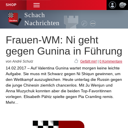
SHOP
TOGGLE
NAVIGATION
Schach
Nachrichten
Frauen-WM: Ni geht
gegen Gunina in Führung
von André Schulz
Gefällt mir!
|
0 Kommentare
14.02.2017 – Auf Valentina Gunina wartet morgen keine leichte
Aufgabe. Sie muss mit Schwarz gegen Ni Shiqun gewinnen, um
den Wettkampf auszugleichen. Heute unterlag die Russin gegen
die junge Chinesin ziemlich chancenlos. Mit Ju Wenjun und
Anna Muzychuk konnten aber die beiden Top-Favoritinnen
vorlegen. Elisabeth Pähtz spielte gegen Pia Cramling remis.
Mehr...