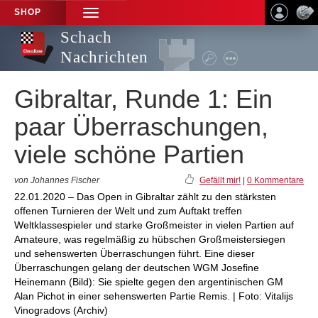
SHOP
TOGGLE
NAVIGATION
Schach
Nachrichten
Gibraltar, Runde 1: Ein
paar Überraschungen,
viele schöne Partien
von Johannes Fischer
Gefällt mir!
|
0 Kommentare
22.01.2020 – Das Open in Gibraltar zählt zu den stärksten
offenen Turnieren der Welt und zum Auftakt treffen
Weltklassespieler und starke Großmeister in vielen Partien auf
Amateure, was regelmäßig zu hübschen Großmeistersiegen
und sehenswerten Überraschungen führt. Eine dieser
Überraschungen gelang der deutschen WGM Josefine
Heinemann (Bild): Sie spielte gegen den argentinischen GM
Alan Pichot in einer sehenswerten Partie Remis. | Foto: Vitalijs
Vinogradovs (Archiv)