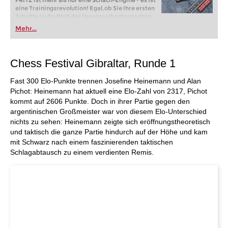
FRITZ ist mehr als nur eine Schach-Engine – es ist
eine Trainingsrevolution! Egal, ob Sie Ihre ersten
Schritte in die Welt des Vereinsschachs machen
oder bereits auf Turnierniveau spielen: Mit
Mehr...
FRITZ trainieren Sie effizienter, intelligenter und
individueller als je zuvor.
Chess Festival Gibraltar, Runde 1
Fast 300 Elo-Punkte trennen Josefine Heinemann und Alan
Pichot: Heinemann hat aktuell eine Elo-Zahl von 2317, Pichot
kommt auf 2606 Punkte. Doch in ihrer Partie gegen den
argentinischen Großmeister war von diesem Elo-Unterschied
nichts zu sehen: Heinemann zeigte sich eröffnungstheoretisch
und taktisch die ganze Partie hindurch auf der Höhe und kam
mit Schwarz nach einem faszinierenden taktischen
Schlagabtausch zu einem verdienten Remis.