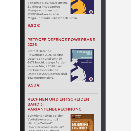
Schach.de: 357.000 Partien.
Zu dieser imposanten
Menge kommen noch
17.000 Partien aus der
Mega und vom Fernschach hinzu.
9,90 €
PETROFF DEFENCE POWERBASE
2026
Petroff Defence
Powerbase 2026 ist eine
Datenbank und enthält
6475 hochklassige Partien
aus der Mega 2026 bzw.
der Correspondence
Database 2026, davon sind
682 kommentiert.
9,90 €
RECHNEN UND ENTSCHEIDEN
BAND 3:
VARIANTENBERECHNUNG
Schwierigkeiten bei der
Vorteilsverwertung?
Häufige Zeitnot?
Unerklärliche Einsteller?
Die Ursache all dieser