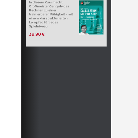
In diesem Kurs macht
Großmeister Ganguly das
Rechnen zu einer
trainierbaren Fähigkeit – mit
einem klar strukturierten
Lernpfad für jedes
Spielniveau.
39,90 €