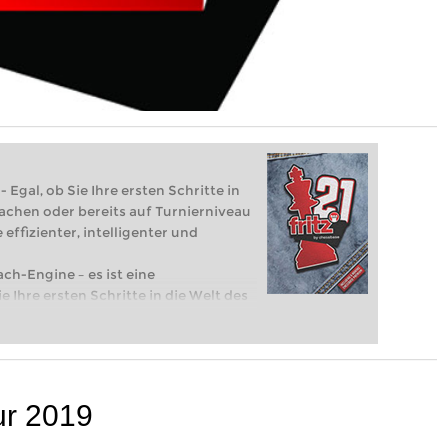
 Egal, ob Sie Ihre ersten Schritte in
achen oder bereits auf Turnierniveau
 effizienter, intelligenter und
ach-Engine – es ist eine
e Ihre ersten Schritte in die Welt des
eits auf Turnierniveau spielen: Mit
 intelligenter und individueller als je
ur 2019