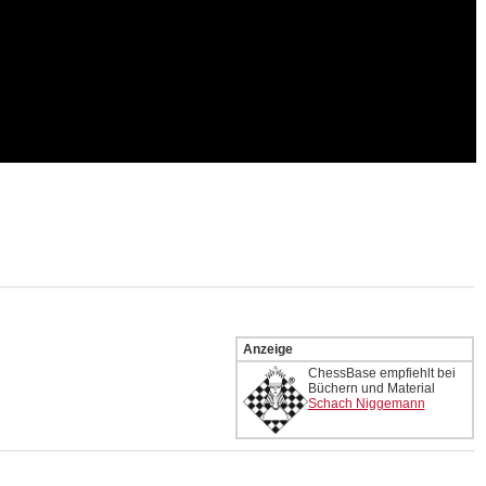
Anzeige
ChessBase empfiehlt bei
Büchern und Material
Schach Niggemann