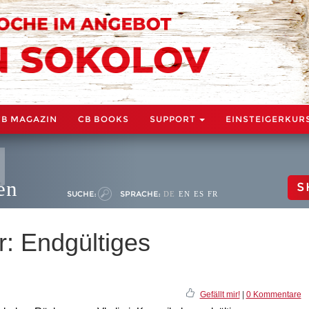
CB MAGAZIN
CB BOOKS
SUPPORT
EINSTEIGERKUR
en
S
SUCHE:
SPRACHE:
DE
EN
ES
FR
: Endgültiges
Gefällt mir!
|
0 Kommentare