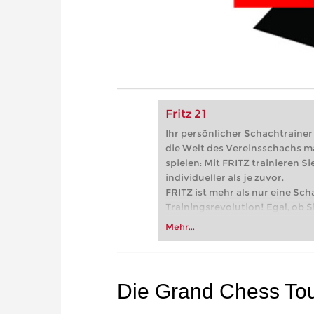
Fritz 21
Ihr persönlicher Schachtrainer -
die Welt des Vereinsschachs m
spielen: Mit FRITZ trainieren Sie
individueller als je zuvor.
FRITZ ist mehr als nur eine Sch
Trainingsrevolution! Egal, ob Si
Vereinsschachs machen oder ber
Mehr...
FRITZ trainieren Sie effizienter,
zuvor.
Die Grand Chess To