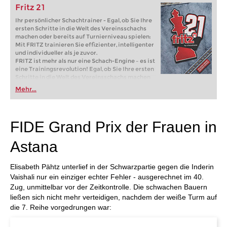
Fritz 21
Ihr persönlicher Schachtrainer - Egal, ob Sie Ihre
ersten Schritte in die Welt des Vereinsschachs
machen oder bereits auf Turnierniveau spielen:
Mit FRITZ trainieren Sie effizienter, intelligenter
und individueller als je zuvor.
FRITZ ist mehr als nur eine Schach-Engine – es ist
eine Trainingsrevolution! Egal, ob Sie Ihre ersten
Schritte in die Welt des Vereinsschachs machen
oder bereits auf Turnierniveau spielen: Mit
Mehr...
FRITZ trainieren Sie effizienter, intelligenter und
individueller als je zuvor.
FIDE Grand Prix der Frauen in
Astana
Elisabeth Pähtz unterlief in der Schwarzpartie gegen die Inderin
Vaishali nur ein einziger echter Fehler - ausgerechnet im 40.
Zug, unmittelbar vor der Zeitkontrolle. Die schwachen Bauern
ließen sich nicht mehr verteidigen, nachdem der weiße Turm auf
die 7. Reihe vorgedrungen war: