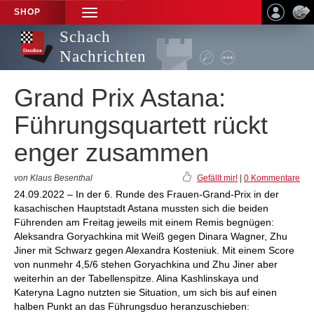
SHOP
TOGGLE
NAVIGATION
Schach
Nachrichten
Grand Prix Astana:
Führungsquartett rückt
enger zusammen
von Klaus Besenthal
Gefällt mir!
|
0 Kommentare
24.09.2022 – In der 6. Runde des Frauen-Grand-Prix in der
kasachischen Hauptstadt Astana mussten sich die beiden
Führenden am Freitag jeweils mit einem Remis begnügen:
Aleksandra Goryachkina mit Weiß gegen Dinara Wagner, Zhu
Jiner mit Schwarz gegen Alexandra Kosteniuk. Mit einem Score
von nunmehr 4,5/6 stehen Goryachkina und Zhu Jiner aber
weiterhin an der Tabellenspitze. Alina Kashlinskaya und
Kateryna Lagno nutzten sie Situation, um sich bis auf einen
halben Punkt an das Führungsduo heranzuschieben: