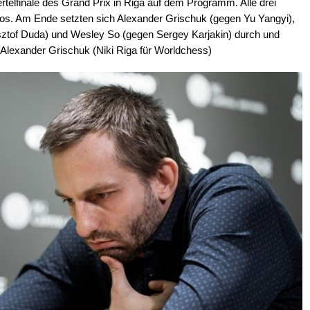
rtelfinale des Grand Prix in Riga auf dem Programm. Alle drei
rlos. Am Ende setzten sich Alexander Grischuk (gegen Yu Yangyi),
tof Duda) und Wesley So (gegen Sergey Karjakin) durch und
to: Alexander Grischuk (Niki Riga für Worldchess)