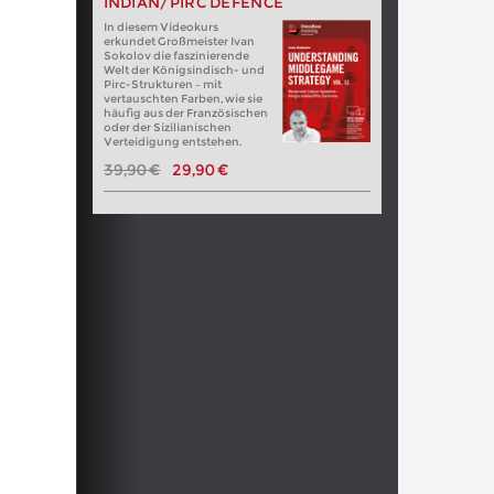
INDIAN/PIRC DEFENCE
In diesem Videokurs
erkundet Großmeister Ivan
Sokolov die faszinierende
Welt der Königsindisch- und
Pirc-Strukturen – mit
vertauschten Farben, wie sie
häufig aus der Französischen
oder der Sizilianischen
Verteidigung entstehen.
39,90 €
29,90 €