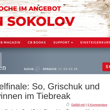
CB MAGAZIN
CB BOOKS
SUPPORT
EINSTEIGERKUR
en
S
SUCHE:
SPRACHE:
DE
EN
ES
FR
telfinale: So, Grischuk und
nnen im Tiebreak
Gefällt mir!
|
0 Kommentare