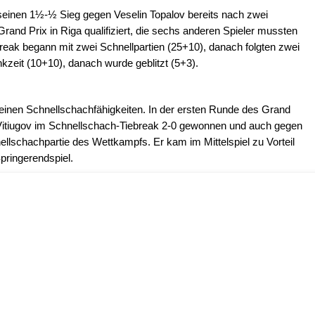
seinen 1½-½ Sieg gegen Veselin Topalov bereits nach zwei
Grand Prix in Riga qualifiziert, die sechs anderen Spieler mussten
ebreak begann mit zwei Schnellpartien (25+10), danach folgten zwei
nkzeit (10+10), danach wurde geblitzt (5+3).
seinen Schnellschachfähigkeiten. In der ersten Runde des Grand
ta Vitiugov im Schnellschach-Tiebreak 2-0 gewonnen und auch gegen
llschachpartie des Wettkampfs. Er kam im Mittelspiel zu Vorteil
pringerendspiel.