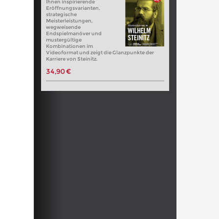
Ihnen inspirierende
Eröffnungsvarianten,
strategische
Meisterleistungen,
wegweisende
Endspielmanöver und
mustergültige
Kombinationen im
Videoformat und zeigt die Glanzpunkte der
Karriere von Steinitz.
34,90 €