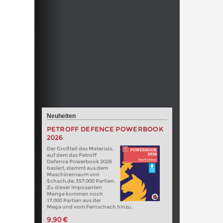
Neuheiten
PETROFF DEFENCE POWERBOOK
2026
Der Großteil des Materials,
auf dem das Petroff
Defence Powerbook 2026
basiert, stammt aus dem
Maschinenraum von
Schach.de: 357.000 Partien.
Zu dieser imposanten
Menge kommen noch
17.000 Partien aus der
Mega und vom Fernschach hinzu.
9,90 €