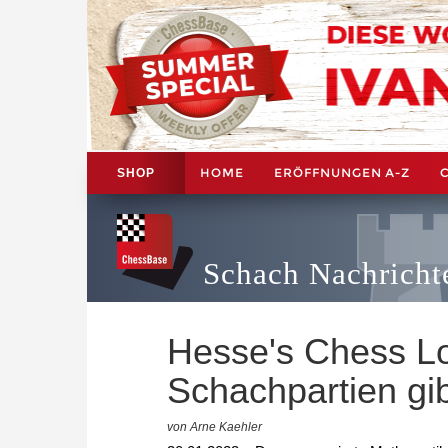
HOME
ERÖFFNUNGEN A-Z
SHOP
Schach Nachricht
Hesse's Chess Log
Schachpartien gi
von Arne Kaehler