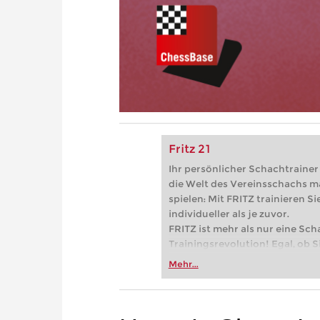
Fritz 21
Ihr persönlicher Schachtrainer -
die Welt des Vereinsschachs m
spielen: Mit FRITZ trainieren Sie
individueller als je zuvor.
FRITZ ist mehr als nur eine Sch
Trainingsrevolution! Egal, ob Si
Vereinsschachs machen oder ber
Mehr...
FRITZ trainieren Sie effizienter,
zuvor.