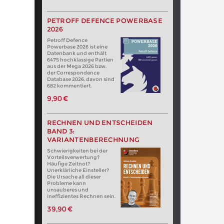
PETROFF DEFENCE POWERBASE
2026
Petroff Defence
Powerbase 2026 ist eine
Datenbank und enthält
6475 hochklassige Partien
aus der Mega 2026 bzw.
der Correspondence
Database 2026, davon sind
682 kommentiert.
9,90 €
RECHNEN UND ENTSCHEIDEN
BAND 3:
VARIANTENBERECHNUNG
Schwierigkeiten bei der
Vorteilsverwertung?
Häufige Zeitnot?
Unerklärliche Einsteller?
Die Ursache all dieser
Probleme kann
unsauberes und
ineffizientes Rechnen sein.
39,90 €