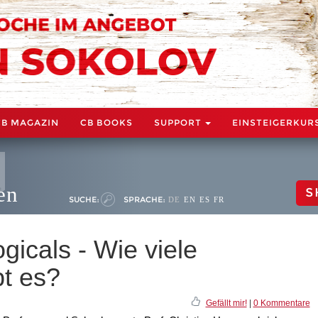
CB MAGAZIN
CB BOOKS
SUPPORT
EINSTEIGERKUR
en
S
SUCHE:
SPRACHE:
DE
EN
ES
FR
icals - Wie viele
bt es?
Gefällt mir!
|
0 Kommentare