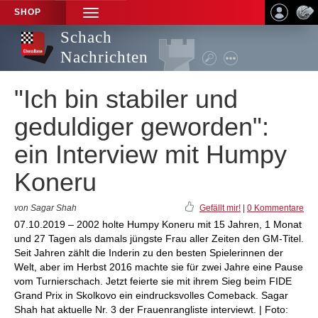
SHOP
TOGGLE
NAVIGATION
Schach
Nachrichten
"Ich bin stabiler und
geduldiger geworden":
ein Interview mit Humpy
Koneru
von Sagar Shah
Gefällt mir!
|
0 Kommentare
07.10.2019 – 2002 holte Humpy Koneru mit 15 Jahren, 1 Monat
und 27 Tagen als damals jüngste Frau aller Zeiten den GM-Titel.
Seit Jahren zählt die Inderin zu den besten Spielerinnen der
Welt, aber im Herbst 2016 machte sie für zwei Jahre eine Pause
vom Turnierschach. Jetzt feierte sie mit ihrem Sieg beim FIDE
Grand Prix in Skolkovo ein eindrucksvolles Comeback. Sagar
Shah hat aktuelle Nr. 3 der Frauenrangliste interviewt. | Foto: