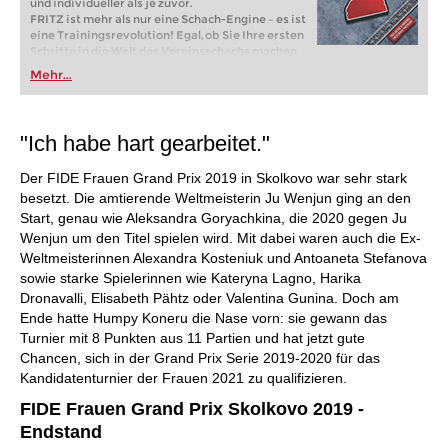
und individueller als je zuvor.
FRITZ ist mehr als nur eine Schach-Engine – es ist
eine Trainingsrevolution! Egal, ob Sie Ihre ersten
Schritte in die Welt des Vereinsschachs machen
oder bereits auf Turnierniveau spielen: Mit
Mehr...
FRITZ trainieren Sie effizienter, intelligenter und
individueller als je zuvor.
"Ich habe hart gearbeitet."
Der FIDE Frauen Grand Prix 2019 in Skolkovo war sehr stark
besetzt. Die amtierende Weltmeisterin Ju Wenjun ging an den
Start, genau wie Aleksandra Goryachkina, die 2020 gegen Ju
Wenjun um den Titel spielen wird. Mit dabei waren auch die Ex-
Weltmeisterinnen Alexandra Kosteniuk und Antoaneta Stefanova
sowie starke Spielerinnen wie Kateryna Lagno, Harika
Dronavalli, Elisabeth Pähtz oder Valentina Gunina. Doch am
Ende hatte Humpy Koneru die Nase vorn: sie gewann das
Turnier mit 8 Punkten aus 11 Partien und hat jetzt gute
Chancen, sich in der Grand Prix Serie 2019-2020 für das
Kandidatenturnier der Frauen 2021 zu qualifizieren.
FIDE Frauen Grand Prix Skolkovo 2019 -
Endstand