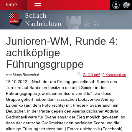
SHOP
TOGGLE
NAVIGATION
Schach
Nachrichten
Junioren-WM, Runde 4:
achtköpfige
Führungsgruppe
von Klaus Besenthal
Gefällt mir!
|
0 Kommentare
15.10.2022 – Nach der am Freitag gespielten 4. Runde des
Turniers auf Sardinien besitzen die acht Spieler in der
Führungsgruppe jeweils einen Score von 3,5/4. Zu dieser
Gruppe gehört neben dem russischen Elofavoriten Andrey
Esipenko (auf dem Foto rechts) mit Frederik Svane auch ein
Deutscher. In der Partie gegen den Aserbaidschaner Abdulla
Gadimbayli wäre für Svane sogar der Sieg möglich gewesen, so
dass der deutsche Großmeister den perfekten Score und die
alleinige Führung verpasst hat. | Fotos: unichess.it (Facebook)