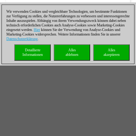
Wir verwenden Cookies und vergleichbare Technologien, um bestimmte Funktionen
zur Verfügung zu stellen, die Nutzererfahrungen zu verbessern und interessengerechte
Inhalte auszuspielen. Abhängig von ihrem Verwendungszweck können dabei neben
technisch erforderlichen Cookies auch Analyse-Cookies sowie Marketing-Cookies
eingesetzt werden.
Hier
können Sie der Verwendung von Analyse-Cookies und
Marketing-Cookies widersprechen. Weitere Informationen finden Sie in unserer
Datenschutzerklärung
.
Detaillierte
Alles
Alles
Informationen
ablehnen
akzeptieren
Endspiele von Fischer bis Carlsen
Lassen Sie sich vom Endspielexperten Dr.
Karsten Müller die Finessen der Weltmeister
präsentieren und erklären.