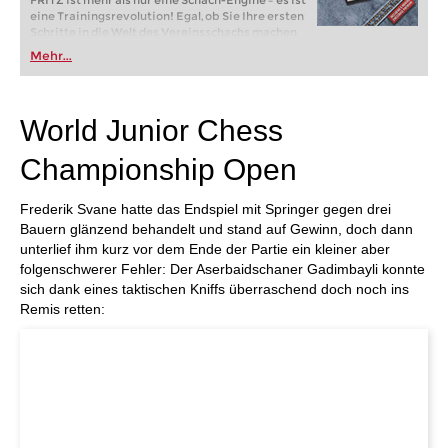
FRITZ ist mehr als nur eine Schach-Engine – es ist
eine Trainingsrevolution! Egal, ob Sie Ihre ersten
Schritte in die Welt des Vereinsschachs machen
oder bereits auf Turnierniveau spielen: Mit
Mehr...
FRITZ trainieren Sie effizienter, intelligenter und
individueller als je zuvor.
World Junior Chess
Championship Open
Frederik Svane hatte das Endspiel mit Springer gegen drei
Bauern glänzend behandelt und stand auf Gewinn, doch dann
unterlief ihm kurz vor dem Ende der Partie ein kleiner aber
folgenschwerer Fehler: Der Aserbaidschaner Gadimbayli konnte
sich dank eines taktischen Kniffs überraschend doch noch ins
Remis retten: