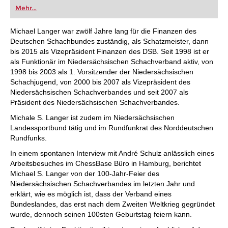
oder bereits auf Turnierniveau spielen: Mit
Mehr...
FRITZ trainieren Sie effizienter, intelligenter und
individueller als je zuvor.
Michael Langer war zwölf Jahre lang für die Finanzen des
Deutschen Schachbundes zuständig, als Schatzmeister, dann
bis 2015 als Vizepräsident Finanzen des DSB. Seit 1998 ist er
als Funktionär im Niedersächsischen Schachverband aktiv, von
1998 bis 2003 als 1. Vorsitzender der Niedersächsischen
Schachjugend, von 2000 bis 2007 als Vizepräsident des
Niedersächsischen Schachverbandes und seit 2007 als
Präsident des Niedersächsischen Schachverbandes.
Michale S. Langer ist zudem im Niedersächsischen
Landessportbund tätig und im Rundfunkrat des Norddeutschen
Rundfunks.
In einem spontanen Interview mit André Schulz anlässlich eines
Arbeitsbesuches im ChessBase Büro in Hamburg, berichtet
Michael S. Langer von der 100-Jahr-Feier des
Niedersächsischen Schachverbandes im letzten Jahr und
erklärt, wie es möglich ist, dass der Verband eines
Bundeslandes, das erst nach dem Zweiten Weltkrieg gegründet
wurde, dennoch seinen 100sten Geburtstag feiern kann.