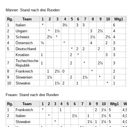
Männer: Stand nach drei Runden:
Rg.
Team
1
2
3
4
5
6
7
8
9
10
Wtg1
1
Italien
*
3½
3
3
6
2
Ungarn
*
1½
3
2½
4
3
Schweiz
2½
*
1½
2½
4
4
Österreich
½
*
4
2
3
5
Deutschland
*
2
2
2
3
Kroatien
1
2
*
3
3
Tschechische
7
1
2
*
2½
3
Republik
8
Frankreich
1
2½
0
*
2
9
Slowenien
1½
2
1½
*
1
10
Slowakei
1½
2
1
*
1
Frauen: Stand nach drei Runden
Rg.
Team
1
2
3
4
5
6
7
8
9
10
Wtg1
W
1
Frankreich
*
1
2
1½
5
4,
2
Italien
*
1½
1
1½
5
4,
Slowakei
*
1½
1
1½
5
4,