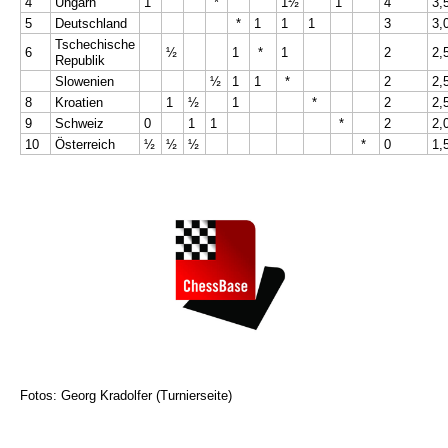
4
Ungarn
1
*
1½
1
4
3,
5
Deutschland
*
1
1
1
3
3,
Tschechische
6
½
1
*
1
2
2,
Republik
Slowenien
½
1
1
*
2
2,
8
Kroatien
1
½
1
*
2
2,
9
Schweiz
0
1
1
*
2
2,
10
Österreich
½
½
½
*
0
1,
Fotos:
Georg Kradolfer (Turnierseite)