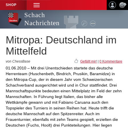
SHOP
TOGGLE
NAVIGATION
Schach
Nachrichten
Mitropa: Deutschland im
Mittelfeld
von ChessBase
Gefällt mir!
|
0 Kommentare
01.06.2010 – Mit drei Unentschieden startete das deutsche
Herrenteam (Huschenbeth, Bindrich, Prusikin, Baramidze) in
den Mitropa-Cup, der in diesem Jahr vom Schweizerischen
Schachverband ausgerichtet wird und in Chur stattfindet. Drei
Mannschaftspunkte bedeuten einen Mittelplatz im Feld der zehn
Mannschaften. In Führung liegt Italien, das bisher alle
Wettkämpfe gewann und mit Fabiano Caruana auch den
Topspieler des Turniers in seinen Reihen hat. Heute trifft die
deutsche Mannschaft auf den Spitzenreiter. Auch im
Frauenturnier, ebenfalls mit zehn Teams gespielt, erzielten die
Deutschen (Fuchs, Hoolt) drei Punkteteilungen. Hier liegen