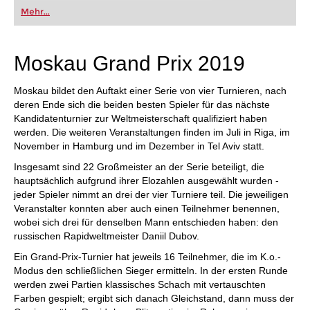
oder bereits auf Turnierniveau spielen: Mit
Mehr...
FRITZ trainieren Sie effizienter, intelligenter und
individueller als je zuvor.
Moskau Grand Prix 2019
Moskau bildet den Auftakt einer Serie von vier Turnieren, nach
deren Ende sich die beiden besten Spieler für das nächste
Kandidatenturnier zur Weltmeisterschaft qualifiziert haben
werden. Die weiteren Veranstaltungen finden im Juli in Riga, im
November in Hamburg und im Dezember in Tel Aviv statt.
Insgesamt sind 22 Großmeister an der Serie beteiligt, die
hauptsächlich aufgrund ihrer Elozahlen ausgewählt wurden -
jeder Spieler nimmt an drei der vier Turniere teil. Die jeweiligen
Veranstalter konnten aber auch einen Teilnehmer benennen,
wobei sich drei für denselben Mann entschieden haben: den
russischen Rapidweltmeister Daniil Dubov.
Ein Grand-Prix-Turnier hat jeweils 16 Teilnehmer, die im K.o.-
Modus den schließlichen Sieger ermitteln. In der ersten Runde
werden zwei Partien klassisches Schach mit vertauschten
Farben gespielt; ergibt sich danach Gleichstand, dann muss der