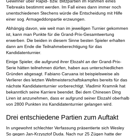
Gewinner über Rapid- bzw. Blitzpartien im Rahmen eines
Tiebreaks bestimmt werden. Im Fall eines dann immer noch
unentschiedenen Stechens würde die Entscheidung mit Hilfe
einer sog. Armageddonpartie erzwungen.
Abhängig davon, wie weit man im jeweiligen Turnier gekommen
ist, kann man Punkte für die Grand-Prix-Gesamtwertung
erwerben. Die beiden in diesem Sinne besten Spieler erhalten
dann am Ende die Teilnahmeberechtigung für das
Kandidatenturnier.
Einige Spieler, die aufgrund ihrer Elozahl an der Grand-Prix-
Serie hätten teilnehmen dürfen, haben aus unterschiedlichen
Gründen abgesagt. Fabiano Caruana ist beispielsweise als
Verlierer des letzten Weltmeisterschaftskampfes bereits für das
nächste Kandidatenturnier vorberechtigt. Vladimir Kramnik hat
bekanntlich seine Karriere beendet. Bei dem Chinesen Ding
Liren ist anzunehmen, dass er aufgrund seiner Elozahl oberhalb
von 2800 Punkten ins Kandidatenturnier gelangen wird.
Drei entschiedene Partien zum Auftakt
In ungewohnt schlechter Verfassung präsentierte sich Wesley
So gegen Jan-Krzysztof Duda. Nach nur 25 Zügen hatte der