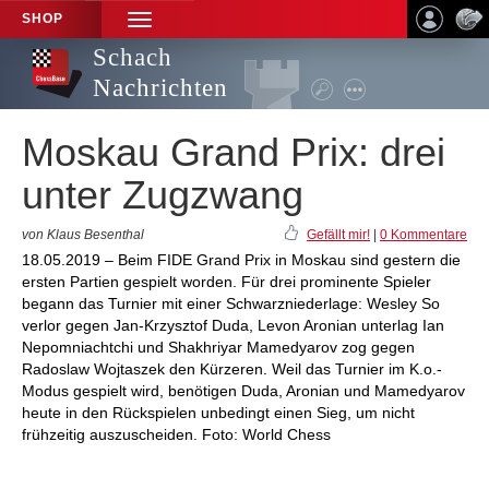
SHOP
TOGGLE
NAVIGATION
Schach
Nachrichten
Moskau Grand Prix: drei
unter Zugzwang
von Klaus Besenthal
Gefällt mir!
|
0 Kommentare
18.05.2019 – Beim FIDE Grand Prix in Moskau sind gestern die
ersten Partien gespielt worden. Für drei prominente Spieler
begann das Turnier mit einer Schwarzniederlage: Wesley So
verlor gegen Jan-Krzysztof Duda, Levon Aronian unterlag Ian
Nepomniachtchi und Shakhriyar Mamedyarov zog gegen
Radoslaw Wojtaszek den Kürzeren. Weil das Turnier im K.o.-
Modus gespielt wird, benötigen Duda, Aronian und Mamedyarov
heute in den Rückspielen unbedingt einen Sieg, um nicht
frühzeitig auszuscheiden. Foto: World Chess