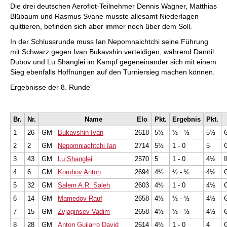
Die drei deutschen Aeroflot-Teilnehmer Dennis Wagner, Matthias
Blübaum und Rasmus Svane musste allesamt Niederlagen
quittieren, befinden sich aber immer noch über dem Soll.
In der Schlussrunde muss Ian Nepomnaichtchi seine Führung
mit Schwarz gegen Ivan Bukavshin verteidigen, während Dannil
Dubov und Lu Shanglei im Kampf gegeneinander sich mit einem
Sieg ebenfalls Hoffnungen auf den Turniersieg machen können.
Ergebnisse der 8. Runde
Br.
Nr.
Name
Elo
Pkt.
Ergebnis
Pkt.
1
26
GM
Bukavshin Ivan
2618
5½
½ - ½
5½
2
2
GM
Nepomniachtchi Ian
2714
5½
1 - 0
5
3
43
GM
Lu Shanglei
2570
5
1 - 0
4½
4
6
GM
Korobov Anton
2694
4½
½ - ½
4½
5
32
GM
Salem A.R. Saleh
2603
4½
1 - 0
4½
6
14
GM
Mamedov Rauf
2658
4½
½ - ½
4½
7
15
GM
Zvjaginsev Vadim
2658
4½
½ - ½
4½
8
28
GM
Anton Guijarro David
2614
4½
1 - 0
4