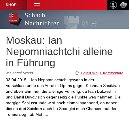
SHOP
TOGGLE
NAVIGATION
Schach
Nachrichten
Moskau: Ian
Nepomniachtchi alleine
in Führung
von André Schulz
Gefällt mir!
|
0 Kommentare
03.04.2015 – Ian Nepomniachtchi gewann in der
Vorschlussrunde des Aeroflot Opens gegen Krishnan Sasikiran
und übernahm nun die alleinige Führung, da Ivan Bukavshin
und Daniil Duvov sich gegenseitig die Punkte weg nahmen. Die
morgige Schlussrunde wird noch einmal spannend, da neben
diesen drei Spielern auch Lu Shanglei noch Chancen auf den
Turniersieg hat. Mehr...