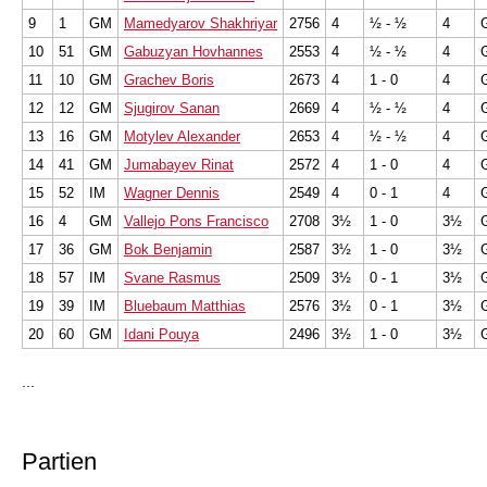
9
1
GM
Mamedyarov Shakhriyar
2756
4
½ - ½
4
10
51
GM
Gabuzyan Hovhannes
2553
4
½ - ½
4
11
10
GM
Grachev Boris
2673
4
1 - 0
4
12
12
GM
Sjugirov Sanan
2669
4
½ - ½
4
13
16
GM
Motylev Alexander
2653
4
½ - ½
4
14
41
GM
Jumabayev Rinat
2572
4
1 - 0
4
15
52
IM
Wagner Dennis
2549
4
0 - 1
4
16
4
GM
Vallejo Pons Francisco
2708
3½
1 - 0
3½
17
36
GM
Bok Benjamin
2587
3½
1 - 0
3½
18
57
IM
Svane Rasmus
2509
3½
0 - 1
3½
19
39
IM
Bluebaum Matthias
2576
3½
0 - 1
3½
20
60
GM
Idani Pouya
2496
3½
1 - 0
3½
...
Partien