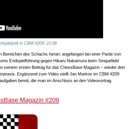
tspielzeit in CBM #209: 21:08
en Bereichen des Schachs heran: angefangen bei einer Partie von
ens Endspielführung gegen Hikaru Nakamura beim Sinquefield
ei seinem ersten Beitrag für das ChessBase Magazin – wieder drei
nierpraxis. Ergänzend zum Video stellt Jan Markos im CBM #209
aufgaben bereit, die man im Anschluss an den Videovortrag
sBase Magazin #209