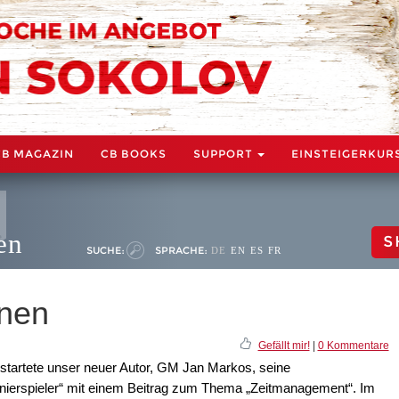
CB MAGAZIN
CB BOOKS
SUPPORT
EINSTEIGERKUR
en
S
SUCHE:
SPRACHE:
DE
EN
ES
FR
onen
Gefällt mir!
|
0 Kommentare
tartete unser neuer Autor, GM Jan Markos, seine
urnierspieler“ mit einem Beitrag zum Thema „Zeitmanagement“. Im