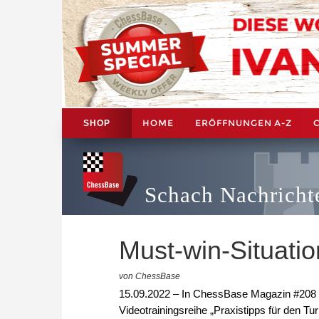
HOME
ERÖFFNUNGEN A-Z
SHOP
Schach Nachricht
Must-win-Situati
von ChessBase
15.09.2022 – In ChessBase Magazin #208 s
Videotrainingsreihe „Praxistipps für den T