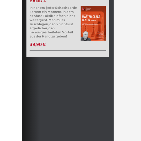
BAND 4
In nahezu jeder Schachpartie
kommt ein Moment, in dem
es ohne Taktik einfach nicht
weitergeht. Man muss
zuschlagen, denn nichts ist
ärgerlicher, den
herausgearbeiteten Vorteil
aus der Hand zu geben!
39,90 €