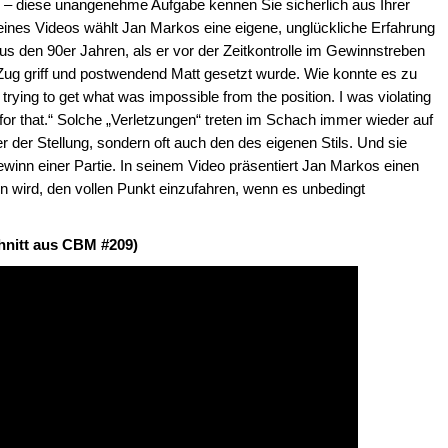
 – diese unangenehme Aufgabe kennen Sie sicherlich aus Ihrer
eines Videos wählt Jan Markos eine eigene, unglückliche Erfahrung
s den 90er Jahren, als er vor der Zeitkontrolle im Gewinnstreben
Zug griff und postwendend Matt gesetzt wurde. Wie konnte es zu
ying to get what was impossible from the position. I was violating
ed for that.“ Solche „Verletzungen“ treten im Schach immer wieder auf
 der Stellung, sondern oft auch den des eigenen Stils. Und sie
ewinn einer Partie. In seinem Video präsentiert Jan Markos einen
n wird, den vollen Punkt einzufahren, wenn es unbedingt
hnitt aus CBM #209)