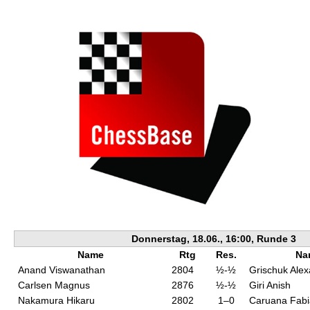
individueller als je zuvor.
Donnerstag, 18.06., 16:00, Runde 3
Name
Rtg
Res.
Na
Anand Viswanathan
2804
½-½
Grischuk Ale
Carlsen Magnus
2876
½-½
Giri Anish
Nakamura Hikaru
2802
1–0
Caruana Fab