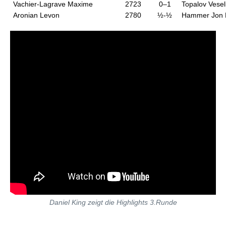
Vachier-Lagrave Maxime
2723
0–1
Topalov Vesel
Aronian Levon
2780
½-½
Hammer Jon 
Daniel King zeigt die Highlights 3.Runde