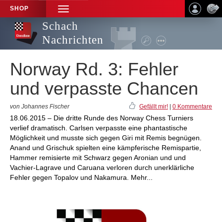
SHOP
TOGGLE
NAVIGATION
Schach
Nachrichten
Norway Rd. 3: Fehler
und verpasste Chancen
von Johannes Fischer
Gefällt mir!
|
0 Kommentare
18.06.2015 – Die dritte Runde des Norway Chess Turniers
verlief dramatisch. Carlsen verpasste eine phantastische
Möglichkeit und musste sich gegen Giri mit Remis begnügen.
Anand und Grischuk spielten eine kämpferische Remispartie,
Hammer remisierte mit Schwarz gegen Aronian und und
Vachier-Lagrave und Caruana verloren durch unerklärliche
Fehler gegen Topalov und Nakamura. Mehr...