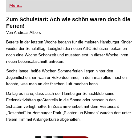
oder bereits auf Turnierniveau spielen: Mit
Mehr...
FRITZ trainieren Sie effizienter, intelligenter und
individueller als je zuvor.
Zum Schulstart: Ach wie schön waren doch die
Ferien!
Von Andreas Albers
Bereits in der letzten Woche begann für die meisten Hamburger Kinder
wieder der Schulalltag. Lediglich die neuen ABC-Schützen bekamen
noch eine Woche Schonzeit und mussten erst in dieser Woche ihren
neuen Lebensabschnitt antreten.
Sechs lange, heiße Wochen Sommerferien liegen hinter den
Jugendlichen, ein wahrer Rekordsommer, in dem man alles machen
konnte, was man an der frischen Luft machen kann.
Da lag es nahe, dass auch der Hamburger Schachklub seine
Ferienaktivitäten größtenteils in die Sonne oder besser in den
Schatten verlegt hatte. In Zusammenarbeit mit dem Restaurant
„Rosenhof“ im Hamburger Park „Planten un Blomen“ wurden dort unter
freiem Himmel Anfängerkurse abgehalten.