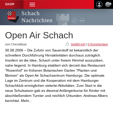
SHOP
TOGGLE
NAVIGATION
Schach
Nachrichten
Open Air Schach
von ChessBase
Gefällt mir!
|
0 Kommentare
30.08.2006 – Die Zufuhr von Sauerstoff ist bekanntlich der
schnellem Durchführung Hirnaktivitäten durchaus zuträglich.
Insofern ist die Idee, Schach unter freiem Himmel auszuüben,
nahe liegend. In Hamburg etabliert sich derzeit das Restaurant
"Rosenhof" im früheren Botanischen Garten "Planten und
Blomen" als Open Air Schachzentrum Hamburgs. Die optimale
Lage im Zentrum und die Kooperation mit dem Hamburger
Schachklub ermöglichen vielerlei Aktivitäten. Zum Start in die
neue Schulsaison gab es diesmal Anfängerkurse für Kinder mit
abschließendem Turnier und reichlich Urkunden. Andreas Albers
berichtet. Mehr...