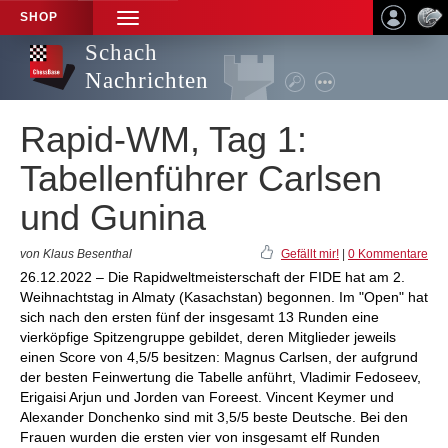
SHOP
TOGGLE
NAVIGATION
Schach
Nachrichten
Rapid-WM, Tag 1:
Tabellenführer Carlsen
und Gunina
von Klaus Besenthal
Gefällt mir!
|
0 Kommentare
26.12.2022 – Die Rapidweltmeisterschaft der FIDE hat am 2.
Weihnachtstag in Almaty (Kasachstan) begonnen. Im "Open" hat
sich nach den ersten fünf der insgesamt 13 Runden eine
vierköpfige Spitzengruppe gebildet, deren Mitglieder jeweils
einen Score von 4,5/5 besitzen: Magnus Carlsen, der aufgrund
der besten Feinwertung die Tabelle anführt, Vladimir Fedoseev,
Erigaisi Arjun und Jorden van Foreest. Vincent Keymer und
Alexander Donchenko sind mit 3,5/5 beste Deutsche. Bei den
Frauen wurden die ersten vier von insgesamt elf Runden