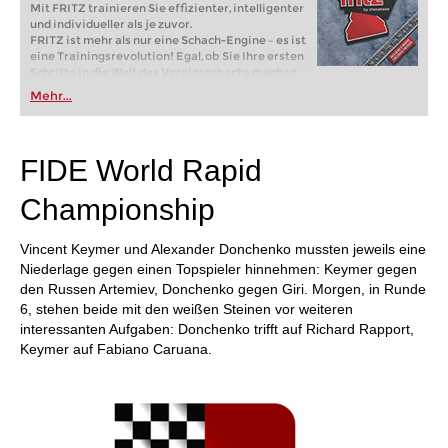
Mit FRITZ trainieren Sie effizienter, intelligenter
und individueller als je zuvor.
FRITZ ist mehr als nur eine Schach-Engine – es ist
eine Trainingsrevolution! Egal, ob Sie Ihre ersten
Schritte in die Welt des Vereinsschachs machen
oder bereits auf Turnierniveau spielen: Mit
Mehr...
FRITZ trainieren Sie effizienter, intelligenter und
individueller als je zuvor.
FIDE World Rapid
Championship
Vincent Keymer und Alexander Donchenko mussten jeweils eine
Niederlage gegen einen Topspieler hinnehmen: Keymer gegen
den Russen Artemiev, Donchenko gegen Giri. Morgen, in Runde
6, stehen beide mit den weißen Steinen vor weiteren
interessanten Aufgaben: Donchenko trifft auf Richard Rapport,
Keymer auf Fabiano Caruana.