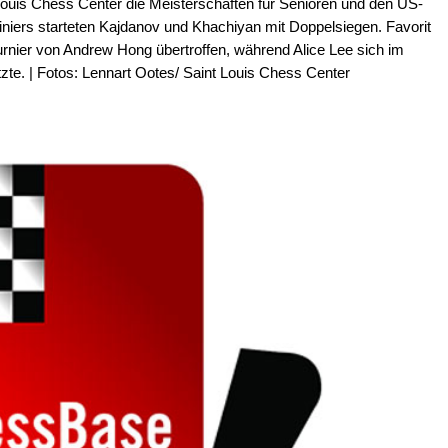
ouis Chess Center die Meisterschaften für Senioren und den US-
iers starteten Kajdanov und Khachiyan mit Doppelsiegen. Favorit
urnier von Andrew Hong übertroffen, während Alice Lee sich im
zte. | Fotos: Lennart Ootes/ Saint Louis Chess Center