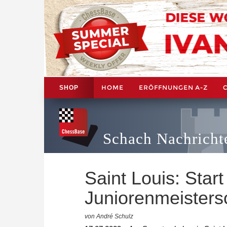
HOME
ERÖFFNUNGEN A-Z
SHOP
Schach Nachricht
Saint Louis: Star
Juniorenmeisters
von André Schulz