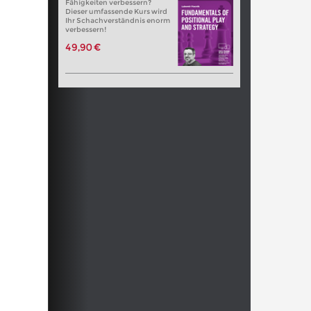
Fähigkeiten verbessern?
Dieser umfassende Kurs wird
Ihr Schachverständnis enorm
verbessern!
49,90 €