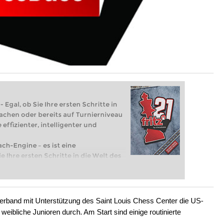
 Egal, ob Sie Ihre ersten Schritte in
achen oder bereits auf Turnierniveau
 effizienter, intelligenter und
ach-Engine – es ist eine
e Ihre ersten Schritte in die Welt des
eits auf Turnierniveau spielen: Mit
 intelligenter und individueller als je
erband mit Unterstützung des Saint Louis Chess Center die US-
weibliche Junioren durch. Am Start sind einige routinierte