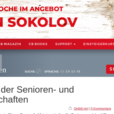
CB MAGAZIN
CB BOOKS
SUPPORT
EINSTEIGERKUR
en
S
SUCHE:
SPRACHE:
DE
EN
ES
FR
t der Senioren- und
chaften
Gefällt mir!
|
0 Kommentare