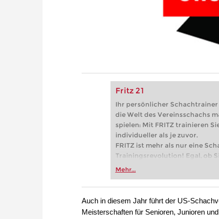
Fritz 21
Ihr persönlicher Schachtrainer -
die Welt des Vereinsschachs m
spielen: Mit FRITZ trainieren Sie
individueller als je zuvor.
FRITZ ist mehr als nur eine Sch
Trainingsrevolution! Egal, ob Si
Vereinsschachs machen oder ber
Mehr...
FRITZ trainieren Sie effizienter,
zuvor.
Auch in diesem Jahr führt der US-Schachv
Meisterschaften für Senioren, Junioren und 