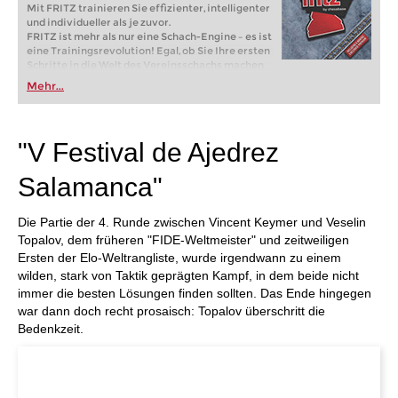
Mit FRITZ trainieren Sie effizienter, intelligenter
und individueller als je zuvor.
FRITZ ist mehr als nur eine Schach-Engine – es ist
eine Trainingsrevolution! Egal, ob Sie Ihre ersten
Schritte in die Welt des Vereinsschachs machen
oder bereits auf Turnierniveau spielen: Mit
Mehr...
FRITZ trainieren Sie effizienter, intelligenter und
individueller als je zuvor.
"V Festival de Ajedrez
Salamanca"
Die Partie der 4. Runde zwischen Vincent Keymer und Veselin
Topalov, dem früheren "FIDE-Weltmeister" und zeitweiligen
Ersten der Elo-Weltrangliste, wurde irgendwann zu einem
wilden, stark von Taktik geprägten Kampf, in dem beide nicht
immer die besten Lösungen finden sollten. Das Ende hingegen
war dann doch recht prosaisch: Topalov überschritt die
Bedenkzeit.