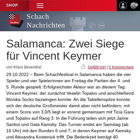
SHOP
TOGGLE
NAVIGATION
Schach
Nachrichten
Salamanca: Zwei Siege
für Vincent Keymer
von Klaus Besenthal
Gefällt mir!
|
0 Kommentare
29.10.2022 – Beim Schachfestival in Salamanca haben die vier
Spieler und vier Spielerinnen am Freitag die Partien der 4. und
5. Runde gespielt. Erfolgreichster Akteur war an diesem Tag
Vincent Keymer, der zunächst Veselin Topalov und anschließend
Monika Socko bezwingen konnte. An die Tabellenspitze konnte
sich der deutsche Großmeister damit aber nicht befördern; mit
einem Score von 3,0/5 liegt er vorerst gemeinsam mit Ticia Gara
und Topalov auf Rang 3. In die Führung teilen sich jetzt Jaime
Santos und Gata Kamsky. Das Turnier endet am Samstag (ab
16 Uhr) mit den Runden 6 und 7, in denen Keymer auf Kamsky
und Alexandra Kosteniuk trifft. Die Bedenkzeit beträgt 40