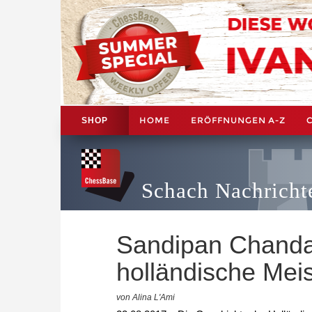
HOME
ERÖFFNUNGEN A-Z
SHOP
Schach Nachricht
Sandipan Chanda
holländische Meis
von Alina L'Ami