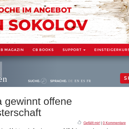
CB MAGAZIN
CB BOOKS
SUPPORT
EINSTEIGERKUR
en
S
SUCHE:
SPRACHE:
DE
EN
ES
FR
 gewinnt offene
terschaft
Gefällt mir!
|
0 Kommentare