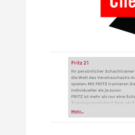
Fritz 21
Ihr persönlicher Schachtrainer -
die Welt des Vereinsschachs m
spielen: Mit FRITZ trainieren Sie
individueller als je zuvor.
FRITZ ist mehr als nur eine Sch
Trainingsrevolution! Egal, ob Si
Vereinsschachs machen oder ber
Mehr...
FRITZ trainieren Sie effizienter,
zuvor.