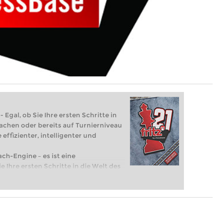
 Egal, ob Sie Ihre ersten Schritte in
achen oder bereits auf Turnierniveau
 effizienter, intelligenter und
ach-Engine – es ist eine
e Ihre ersten Schritte in die Welt des
eits auf Turnierniveau spielen: Mit
 intelligenter und individueller als je