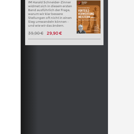
IM Harald Schneider-Zinner
widmet sich in diesem ersten
Band ausführlich der Frage,
warum wir klar bessere
Stellungen oft nicht in einen
Sieg umwandeln können –
und wie wir das ändern.
39,90 €
29,90 €