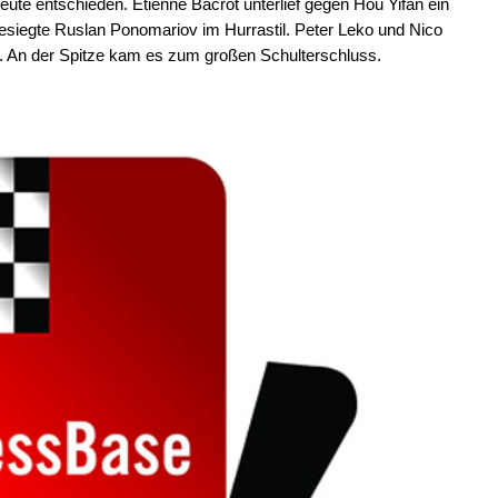
eute entschieden. Etienne Bacrot unterlief gegen Hou Yifan ein
esiegte Ruslan Ponomariov im Hurrastil. Peter Leko und Nico
k. An der Spitze kam es zum großen Schulterschluss.