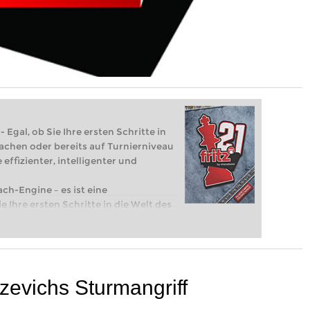
 Egal, ob Sie Ihre ersten Schritte in
achen oder bereits auf Turnierniveau
 effizienter, intelligenter und
ach-Engine – es ist eine
e Ihre ersten Schritte in die Welt des
eits auf Turnierniveau spielen: Mit
 intelligenter und individueller als je
zevichs Sturmangriff