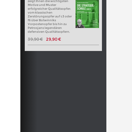
zeigt Ihnen die wichtigsten
Motive und Muster
erfolgreicher Qualitätsopfer:
vom klassischen
Zerstörungsopfer auf c3 oder
f6 über Botwinniks
Vorpostenopfer bis hin zu
Petrosjans legendären
defensiven Qualitätsopfern.
39,90 €
29,90 €