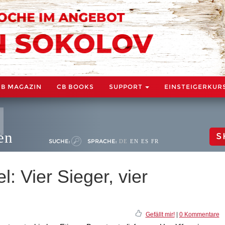
CB MAGAZIN
CB BOOKS
SUPPORT
EINSTEIGERKUR
en
S
SUCHE:
SPRACHE:
DE
EN
ES
FR
l: Vier Sieger, vier
Gefällt mir!
|
0 Kommentare