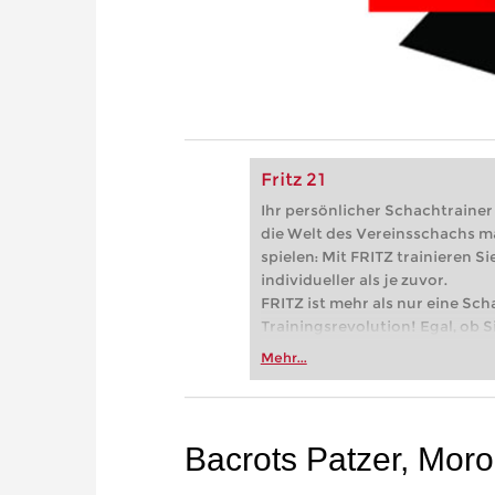
Fritz 21
Ihr persönlicher Schachtrainer -
die Welt des Vereinsschachs m
spielen: Mit FRITZ trainieren Sie
individueller als je zuvor.
FRITZ ist mehr als nur eine Sch
Trainingsrevolution! Egal, ob Si
Vereinsschachs machen oder ber
Mehr...
FRITZ trainieren Sie effizienter,
zuvor.
Bacrots Patzer, Moro