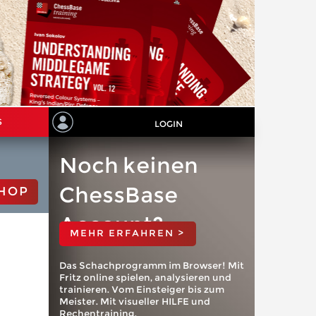
S
LOGIN
Noch keinen
ChessBase
HOP
Account?
MEHR ERFAHREN >
Das Schachprogramm im Browser! Mit
Fritz online spielen, analysieren und
trainieren. Vom Einsteiger bis zum
Meister. Mit visueller HILFE und
Rechentraining.