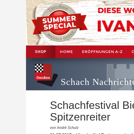
HOME
ERÖFFNUNGEN A-Z
SHOP
Schach Nachricht
Schachfestival Bie
Spitzenreiter
von André Schulz