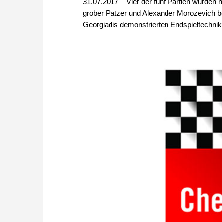
31.07.2017 – Vier der fünf Partien wurden h
grober Patzer und Alexander Morozevich b
Georgiadis demonstrierten Endspieltechni