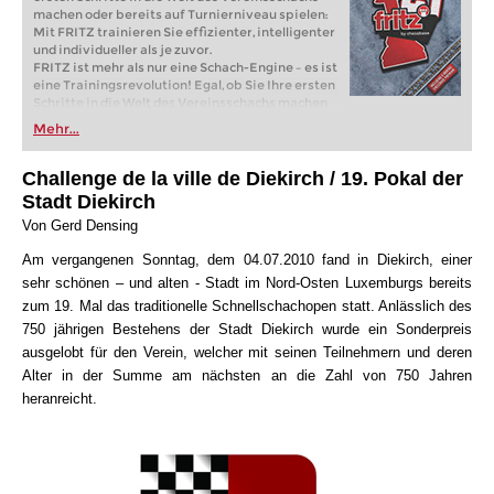
machen oder bereits auf Turnierniveau spielen:
Mit FRITZ trainieren Sie effizienter, intelligenter
und individueller als je zuvor.
FRITZ ist mehr als nur eine Schach-Engine – es ist
eine Trainingsrevolution! Egal, ob Sie Ihre ersten
Schritte in die Welt des Vereinsschachs machen
oder bereits auf Turnierniveau spielen: Mit
Mehr...
FRITZ trainieren Sie effizienter, intelligenter und
individueller als je zuvor.
Challenge de la ville de Diekirch / 19. Pokal der
Stadt Diekirch
Von Gerd Densing
Am vergangenen Sonntag, dem 04.07.2010 fand in Diekirch, einer
sehr schönen – und alten - Stadt im Nord-Osten Luxemburgs bereits
zum 19. Mal das traditionelle Schnellschachopen statt. Anlässlich des
750 jährigen Bestehens der Stadt Diekirch wurde ein Sonderpreis
ausgelobt für den Verein, welcher mit seinen Teilnehmern und deren
Alter in der Summe am nächsten an die Zahl von 750 Jahren
heranreicht.