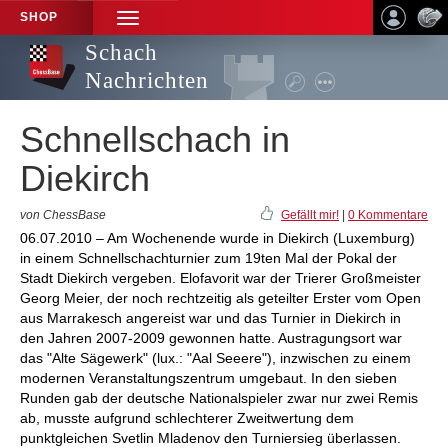
SHOP
TOGGLE
NAVIGATION
Schach
Nachrichten
Schnellschach in
Diekirch
von ChessBase
Gefällt mir!
|
0 Kommentare
06.07.2010 – Am Wochenende wurde in Diekirch (Luxemburg)
in einem Schnellschachturnier zum 19ten Mal der Pokal der
Stadt Diekirch vergeben. Elofavorit war der Trierer Großmeister
Georg Meier, der noch rechtzeitig als geteilter Erster vom Open
aus Marrakesch angereist war und das Turnier in Diekirch in
den Jahren 2007-2009 gewonnen hatte. Austragungsort war
das "Alte Sägewerk" (lux.: "Aal Seeere"), inzwischen zu einem
modernen Veranstaltungszentrum umgebaut. In den sieben
Runden gab der deutsche Nationalspieler zwar nur zwei Remis
ab, musste aufgrund schlechterer Zweitwertung dem
punktgleichen Svetlin Mladenov den Turniersieg überlassen.